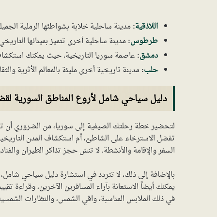
اللاذقية
:
مدينة ساحلية خلابة بشواطئها الرملية الجميلة 
طرطوس
:
مدينة ساحلية أخرى تتميز بمينائها التاريخي و
دمشق
:
عاصمة سوريا التاريخية، حيث يمكنك استكشاف الأ
حلب
:
مدينة تاريخية أخرى مليئة بالمعالم الأثرية والثق
دليل سياحي شامل لأروع المناطق السورية لق
لتحضير خطة رحلتك الصيفية إلى سوريا، من الضروري أن تضع 
تفضل الاسترخاء على الشاطئ، أم استكشاف المدن التاريخية، 
السفر والإقامة والأنشطة. لا تنسَ حجز تذاكر الطيران والفنا
بالإضافة إلى ذلك، لا تتردد في استشارة دليل سياحي شامل
يمكنك أيضاً الاستعانة بآراء المسافرين الآخرين، وقراءة تقي
في ذلك الملابس المناسبة، واقي الشمس، والنظارات الشمسية،