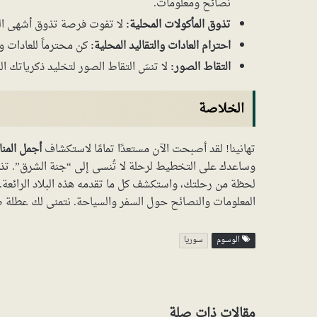
نصائح ومعلومات.
تذوق المأكولات المحلية:
لا تفوت فرصة تذوق أشهى المأ
احترام العادات والتقاليد المحلية:
كن محترماً للعادات وال
التقاط الصور:
لا تنسَ التقاط الصور لتخليد ذكرياتك ال
الخلاصة
تهانينا! لقد أصبحت الآن مستعدًا تمامًا لاستكشاف
أجمل المن
وساعدك على التخطيط لرحلة لا تُنسى إلى “جنة الشرق”. تذكر
لحظة من رحلتك، واستكشف كل ما تقدمه هذه البلاد الرائعة. 
المعلومات والنصائح حول السفر والسياحة. نتمنى لك عطلة 
الوسوم
سوريا
مقالات ذات صلة