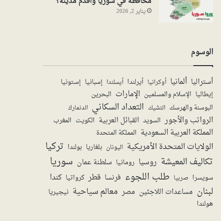
محافظة في سوريا واقدم مدينة؟
يناير 2, 2026
الوسوم
ألمانيا
أستراليا
أيرلندا
إستونيا
إسبانيا
أوكرانيا
أيسلندا
الإمارات
الإسلام والمسلمين
البحرين
إيطاليا
التعداد السكاني
البوسنة والهرسك
الدنمارك
التشيك
الرواتب والأجور
القبائل العربية
السويد
الكويت
المغرب
المملكة العربية السعودية
المملكة المتحدة
تركيا
الولايات المتحدة الأمريكية
بولندا
اليونان
بلغاريا
سوريا
تكاليف المعيشة
روسيا
سلطنة عمان
رومانيا
طلب اللجوء
قطر
كندا
فرنسا
سويسرا
صربيا
كرواتيا
لبنان
معالم سياحية
مساعدات اللاجئين
مصر
نيجيريا
هولندا