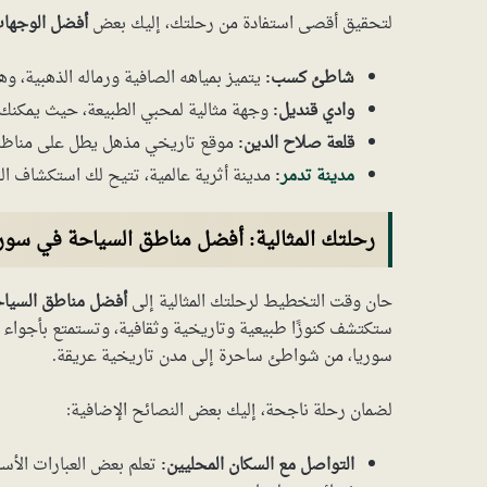
لتحقيق أقصى استفادة من رحلتك، إليك بعض
أفضل الوجهات
شاطئ كسب:
يتميز بمياهه الصافية ورماله الذهبية، و
وادي قنديل:
وجهة مثالية لمحبي الطبيعة، حيث يمكنك ال
قلعة صلاح الدين:
موقع تاريخي مذهل يطل على مناظر خ
مدينة تدمر
:
مدينة أثرية عالمية، تتيح لك استكشاف ال
رحلتك المثالية: أفضل مناطق السياحة في سو
حان وقت التخطيط لرحلتك المثالية إلى
أفضل مناطق السيا
ستكتشف كنوزًا طبيعية وتاريخية وثقافية، وتستمتع بأجواء م
سوريا، من شواطئ ساحرة إلى مدن تاريخية عريقة.
لضمان رحلة ناجحة، إليك بعض النصائح الإضافية:
التواصل مع السكان المحليين:
تعلم بعض العبارات الأسا