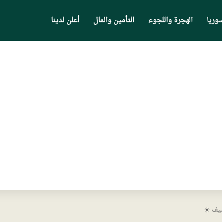
وريا
الهجرة واللجوء
التأمين والمال
أعلن لدينا
يف ☀️