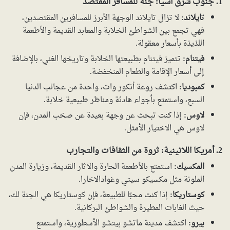
1. جنوب شرق آسيا: جنة للمسافر المقتصد
تايلاند:
لا تزال تايلاند الوجهة الأبرز للمسافرين المقتصدين،
فهي تجمع بين الشواطئ الخلابة والمعابد القديمة والأطعمة
اللذيذة بأسعار معقولة.
فيتنام:
تتميز فيتنام بطبيعتها الخلابة وتاريخها الغني، بالإضافة
إلى أسعار الإقامة والطعام المنخفضة.
كمبوديا:
اكتشف روعة أنكور وات، واحدة من عجائب الدنيا
السبع، واستمتع بأجواء هادئة ومناظر طبيعية خلابة.
لاوس:
إذا كنت تبحث عن وجهة بعيدة عن صخب المدن، فإن
لاوس هي الاختيار الأمثل.
2. أمريكا اللاتينية: ثروة من الثقافات والتجارب
المكسيك:
استمتع بالأطعمة الحارة والآثار القديمة، وزيارة المدن
الملونة مثل مكسيكو سيتي وغوادالاخارا.
كوستاريكا:
إذا كنت محبًا للطبيعة، فإن كوستاريكا هي الجنة لك،
حيث الغابات المطيرة والشواطئ البركانية.
بيرو:
اكتشف مدينة ماتشو بيتشو الأسطورية، واستمتع