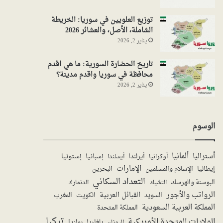
توزيع العلويين في سوريا: الخريطة
الشاملة، الأصل، والعشائر 2026
يناير 2, 2026
تاريخ الحضارة السورية: ما هي اقدم
محافظة في سوريا واقدم مدينة؟
يناير 2, 2026
الوسوم
ألمانيا
أستراليا
أيرلندا
إستونيا
إسبانيا
أوكرانيا
أيسلندا
الإمارات
الإسلام والمسلمين
البحرين
إيطاليا
التعداد السكاني
البوسنة والهرسك
الدنمارك
التشيك
الرواتب والأجور
القبائل العربية
السويد
الكويت
المغرب
المملكة العربية السعودية
المملكة المتحدة
تركيا
الولايات المتحدة الأمريكية
بولندا
اليونان
بلغاريا