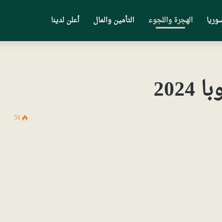
وريا
الهجرة واللجوء
التأمين والمال
أعلن لدينا
202
51