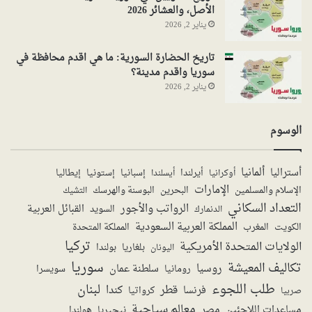
الأصل، والعشائر 2026
يناير 2, 2026
تاريخ الحضارة السورية: ما هي اقدم محافظة في
سوريا واقدم مدينة؟
يناير 2, 2026
الوسوم
ألمانيا
أستراليا
أيرلندا
إستونيا
إسبانيا
إيطاليا
أوكرانيا
أيسلندا
الإمارات
الإسلام والمسلمين
البحرين
البوسنة والهرسك
التشيك
التعداد السكاني
الرواتب والأجور
القبائل العربية
السويد
الدنمارك
المملكة العربية السعودية
المملكة المتحدة
الكويت
المغرب
تركيا
الولايات المتحدة الأمريكية
بولندا
اليونان
بلغاريا
سوريا
تكاليف المعيشة
روسيا
سلطنة عمان
رومانيا
سويسرا
طلب اللجوء
لبنان
قطر
كندا
فرنسا
صربيا
كرواتيا
معالم سياحية
مساعدات اللاجئين
مصر
نيجيريا
هولندا