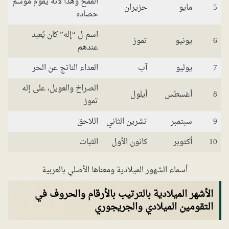
القمح وهذا لأنه يقوم موسم
5
مايو
حزيران
حصاده
اسم ل “إله” كان يُعبد
6
يونيو
تموز
عندهم
7
يوليو
آب
العداء الناتج عن الحر
الصراخ والعويل، على إله
8
أغسطس
أيلول
تموز
9
سبتمبر
تشرين الثاني
اللاحق
10
أكتوبر
كانون الأول
الثبات
أسماء الشهور الميلادية ومعناها الأصلي بالعربية
الأشهر الميلادية بالترتيب بالأرقام والحروف في
التقومين الميلادي والجريجوري