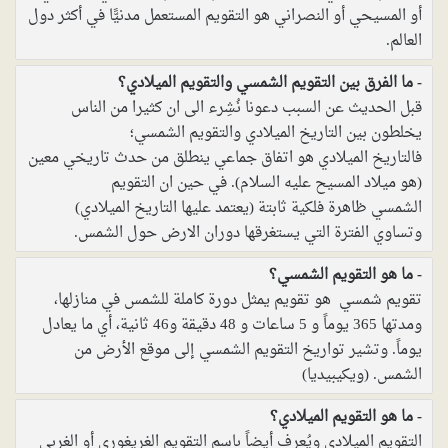
أو المسيحي أو النصراني هو التقويم المستعمل مدنيًّا في أكثر دول
العالم.
ما الفرق بين التقويم الشمسي والتقويم الميلادي؟
قبل الحديث عن السبب دعونا نُشِرء الى ان كثيرا من الناس
يخلطون بين التاريخ الميلادي والتقويم الشمسي؛
فالتاريخ الميلادي هو اتفاق جماعي ينطلق من حدث تاريخي معين
(هو ميلاد المسيح عليه السلام). في حين ان التقويم
الشمسي ظاهرة فلكية ثابتة (يعتمد عليها التاريخ الميلادي)
وتساوي الفترة التي يستغرقها دوران الارض حول الشمس.
ما هو التقويم الشمسي؟
تقويم شمسي ‏ هو تقويم يمثل دورة كاملة للشمس في منازلها،
ومدتها 365 يوماً و 5 ساعات و 48 دقيقة و46 ثانية، أي ما يعادل
يوماً. وتشير تواريخ التقويم الشمسي إلى موقع الأرض من
الشمس. (ويكيبيديا)
ما هو التقويم الميلادي؟
التقويم الميلادي ويُعرف أيضاً باسم التقويم الغريغوري أو الغربي