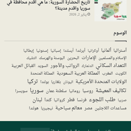
تاريخ الحضارة السورية: ما هي اقدم محافظة في
سوريا واقدم مدينة؟
يناير 2, 2026
الوسوم
ألمانيا
أستراليا
أيرلندا
إستونيا
إسبانيا
إيطاليا
أوكرانيا
أيسلندا
الإمارات
الإسلام والمسلمين
البحرين
البوسنة والهرسك
التشيك
التعداد السكاني
الرواتب والأجور
القبائل العربية
السويد
الدنمارك
المملكة العربية السعودية
المملكة المتحدة
الكويت
المغرب
تركيا
الولايات المتحدة الأمريكية
بولندا
اليونان
بلغاريا
سوريا
تكاليف المعيشة
روسيا
سلطنة عمان
رومانيا
سويسرا
طلب اللجوء
لبنان
قطر
كندا
فرنسا
صربيا
كرواتيا
معالم سياحية
مساعدات اللاجئين
مصر
نيجيريا
هولندا