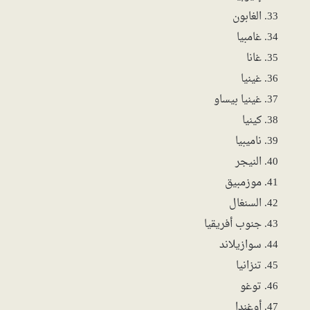
الغابون
غامبيا
غانا
غينيا
غينيا بيساو
كينيا
ناميبيا
النيجر
موزمبيق
السنغال
جنوب أفريقيا
سوازيلاند
تنزانيا
توغو
أوغندا