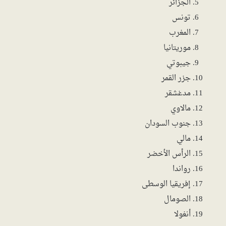
الجزائر
تونس
المغرب
موريتانيا
جيبوتي
جزر القمر
مدغشقر
مالاوي
جنوب السودان
مالي
الرأس الأخضر
رواندا
إفريقيا الوسطى
الصومال
أنغولا