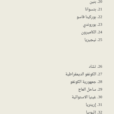
بنين
بتسوانا
بوركينا فاسو
بوروندي
الكاميرون
نيجيريا
تشاد
الكونغو الديمقراطية
جمهورية الكونغو
ساحل العاج
غينيا الاستوائية
إريتريا
إثيوبيا