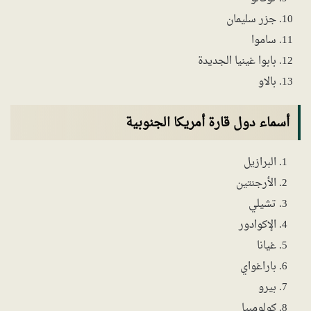
جزر سليمان
ساموا
بابوا غينيا الجديدة
بالاو
أسماء دول قارة أمريكا الجنوبية
البرازيل
الأرجنتين
تشيلي
الإكوادور
غيانا
باراغواي
بيرو
كولومبيا