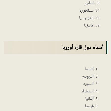
الفلبين
سنغافورة
إندونيسيا
ماليزيا
أسماء دول قارة أوروبا
النمسا
النرويج
السويد
الدنمارك
ألمانيا
فرنسا