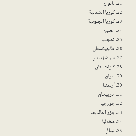
تايوان
كوريا الشمالية
كوريا الجنوبية
الصين
كمبوديا
طاجيكستان
قيرغيزستان
كازاخستان
إيران
أرمينيا
آذربيجان
جورجيا
جزر المالديف
منغوليا
نيبال