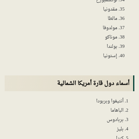
لوكسمبورغ
مقدونيا
مالطا
مولدوفا
موناكو
بولندا
إستونيا
أسماء دول قارة أمريكا الشمالية
أنتيغوا وبربودا
الباهاما
بربادوس
بليز
كندا