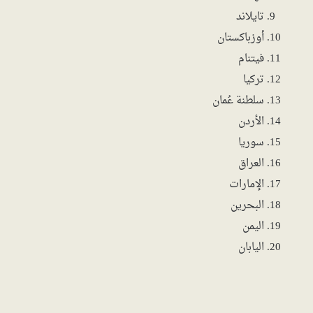
تايلاند
أوزباكستان
فيتنام
تركيا
سلطنة عُمان
الأردن
سوريا
العراق
الإمارات
البحرين
اليمن
اليابان