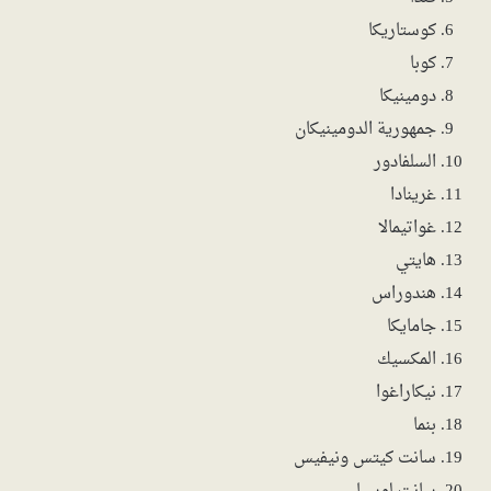
كوستاريكا
كوبا
دومينيكا
جمهورية الدومينيكان
السلفادور
غرينادا
غواتيمالا
هايتي
هندوراس
جامايكا
المكسيك
نيكاراغوا
بنما
سانت كيتس ونيفيس