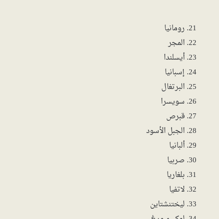
رومانيا
المجر
أيسلندا
إسبانيا
البرتغال
سويسرا
قبرص
الجبل الأسود
ألبانيا
صربيا
بلغاريا
لاتفيا
ليختنشتاين