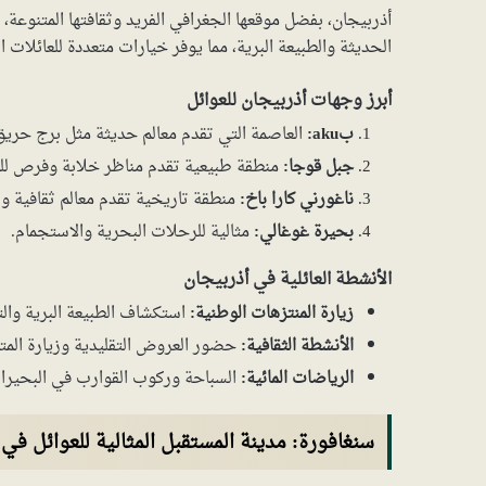
أذربيجان، بفضل موقعها الجغرافي الفريد وثقافتها المتنوعة، 
الحديثة والطبيعة البرية، مما يوفر خيارات متعددة للعائلات ا
أبرز وجهات أذربيجان للعوائل
بaku:
العاصمة التي تقدم معالم حديثة مثل برج حريق 
جبل قوجا:
منطقة طبيعية تقدم مناظر خلابة وفرص للت
ناغورني كارا باخ:
منطقة تاريخية تقدم معالم ثقافية وت
بحيرة غوغالي:
مثالية للرحلات البحرية والاستجمام.
الأنشطة العائلية في أذربيجان
زيارة المنتزهات الوطنية:
استكشاف الطبيعة البرية والتم
الأنشطة الثقافية:
حضور العروض التقليدية وزيارة المت
الرياضات المائية:
السباحة وركوب القوارب في البحيرا
سنغافورة: مدينة المستقبل المثالية للعوائل في 2024