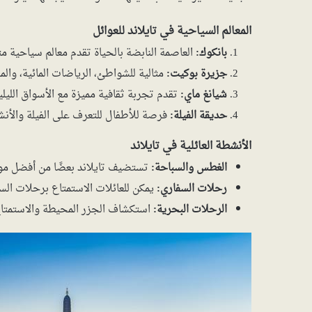
المعالم السياحية في تايلاند للعوائل
بانكوك:
العاصمة النابضة بالحياة تقدم معالم سياحية مث
جزيرة بوكيت:
مثالية للشواطئ، الرياضات المائية، والم
شيانغ ماي:
تقدم تجربة ثقافية مميزة مع الأسواق الليلية
حديقة الفيلة:
فرصة للأطفال للتعرف على الفيلة والأنشط
الأنشطة العائلية في تايلاند
الغطس والسباحة:
تستضيف تايلاند بعضًا من أفضل موا
رحلات السفاري:
يمكن للعائلات الاستمتاع برحلات السف
الرحلات البحرية:
استكشاف الجزر المحيطة والاستمتاع ب