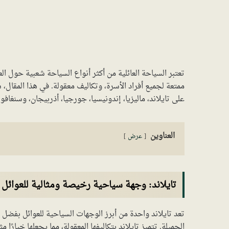
تعتبر السياحة العائلية من أكثر أنواع السياحة شعبية حول ال
على تايلاند، ماليزيا، إندونيسيا، جورجيا، أذربيجان، وسنغاف
العناوين
عرض
تايلاند: وجهة سياحية رخيصة ومثالية للعوائل
تعد تايلاند واحدة من أبرز الوجهات السياحية للعوائل بفضل 
الجميلة. تتميز تايلاند بتكاليفها المعقولة، مما يجعلها خيارًا 