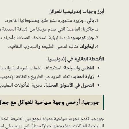
أبرز وجهات إندونيسيا للعوائل
بالي:
جزيرة مشهورة بشواطئها ومنتجعاتها الفاخرة.
جاكرتا:
العاصمة التي تقدم مزيجًا من الثقافة الحديثة و
جزر كومودو:
فرصة لرؤية السلاحف العملاقة وأحياء بح
ليمابوك:
مثالية لمحبي الطبيعة والتجارب الثقافية.
الأنشطة العائلية في إندونيسيا
الغطس والسباحة:
استكشاف الشعاب المرجانية والحياة 
زيارة المعابد:
تعلم المزيد عن التاريخ والثقافة الإندونيس
التجول في الأسواق المحلية:
تجربة المأكولات التقليدية
جورجيا: أرخص وجهة سياحية للعوائل مع جمال
جورجيا تقدم تجربة سياحية مميزة تجمع بين الطبيعة الخلاب
السياحية للعائلات، مما يجعلها خيارًا ممتازًا لمن يرغب في ا