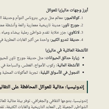
أبرز وجهات ماليزيا للعوائل
كوالالمبور:
معالم مثل برجي بتروناس التوأم وحديقة ال
جورج تاون:
مدينة تاريخية معمارية رائعة وأنشطة ممت
لانكاوي:
جزر خلابة تقدم شواطئ رملية بيضاء ومياه ز
حديقة تندرو الكبير:
واحدة من أكبر الغابات المطرية في 
الأنشطة العائلية في ماليزيا
زيارة حدائق الحيوانات:
مثل حديقة جورج تاون للحيوان
الأنشطة المائية:
ركوب الأمواج، الغطس، والسباحة في ا
التجول في الأسواق الليلية:
تجربة المأكولات المحلية و
إندونيسيا: مثالية للعوائل المحافظة على التقاليد
إندونيسيا، بتنوعها الثقافي والجغرافي، توفر بيئة مثالية لل
الشواطئ الجميلة إلى المعابد التاريخية والغابات الكثيفة، تقد