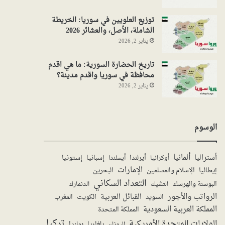
توزيع العلويين في سوريا: الخريطة
الشاملة، الأصل، والعشائر 2026
يناير 2, 2026
تاريخ الحضارة السورية: ما هي اقدم
محافظة في سوريا واقدم مدينة؟
يناير 2, 2026
الوسوم
ألمانيا
أستراليا
أيرلندا
إستونيا
إسبانيا
أوكرانيا
أيسلندا
الإمارات
الإسلام والمسلمين
البحرين
إيطاليا
التعداد السكاني
البوسنة والهرسك
الدنمارك
التشيك
الرواتب والأجور
القبائل العربية
السويد
الكويت
المغرب
المملكة العربية السعودية
المملكة المتحدة
تركيا
الولايات المتحدة الأمريكية
بولندا
اليونان
بلغاريا