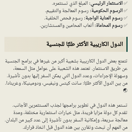
✅
الاستثمار الرئيسي:
المبلغ الذي تستثمره.
✅
الرسوم الحكومية:
رسوم المعالجة والتقييم.
✅
رسوم العناية الواجبة:
رسوم فحص الخلفية.
✅
رسوم المحاماة:
أتعاب المحامين والمستشارين.
الدول الكاريبية الأكثر طلبًا للجنسية
تتمتع بعض الدول الكاريبية بشعبية أكبر من غيرها في برامج الجنسية
عن طريق الاستثمار. تعتمد هذه الشعبية على عوامل مثل السمعة،
وسهولة الإجراءات، وعدد الدول التي يمكن السفر إليها بدون تأشيرة.
من بين الدول الأكثر طلبًا: سانت كيتس ونيفيس، ودومينيكا، وغرينادا.
🌏
تستمر هذه الدول في تطوير برامجها لجذب المستثمرين الأجانب.
تقدم كل دولة مزايا فريدة، مثل خيارات استثمارية مختلفة، ومدة
معالجة سريعة، وإمكانية السفر بدون تأشيرة إلى عدد كبير من البلدان.
من المهم أن تبحث وتقارن بين هذه الدول قبل اتخاذ قرارك.