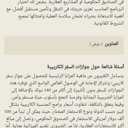
في الصناديق الحكومية أو المشاريع العقارية. يضمن لك اختيار
البرنامج المناسب تعزيز حريتك في التنقل وتأمين مستقبل أفضل، مع
أهمية الاستعانة بخبراء لضمان سلاسة العملية وامتثالها لجميع
الشروط القانونية.
العناوين
عرض
أسئلة شائعة حول جوازات السفر الكاريبية
يتساءل الكثيرون عن ماهية المزايا الرئيسية للحصول على جواز سفر
كاريبي؛ وتتركز الإجابة في الوصول العالمي الواسع الذي توفره هذه
الجوازات للسفر بدون تأشيرة إلى أكثر من 140 دولة، بالإضافة إلى
المزايا الضريبية الجذابة وفرصة التمتع بأسلوب حياة مستقر وآمن.
وفيما يتعلق بالتكلفة، تتفاوت أسعار برامج الجنسية الكاريبية بشكل
كبير حسب الدولة ونوع الاستثمار المختار، حيث يمكن أن تبدأ من 100
ألف دولار أمريكي للاستثمار في الصندوق الحكومي، وتصل إلى مبالغ
أكبر للاستثمارات العقارية، لذا من الضروري تقدير الميزانية بعناية. أما