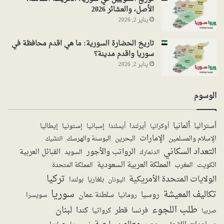
الأصل، والعشائر 2026
يناير 2, 2026
تاريخ الحضارة السورية: ما هي اقدم محافظة في
سوريا واقدم مدينة؟
يناير 2, 2026
الوسوم
ألمانيا
أستراليا
أيرلندا
إستونيا
إسبانيا
إيطاليا
أوكرانيا
أيسلندا
الإمارات
الإسلام والمسلمين
البحرين
البوسنة والهرسك
التشيك
التعداد السكاني
الرواتب والأجور
القبائل العربية
السويد
الدنمارك
المملكة العربية السعودية
المملكة المتحدة
الكويت
المغرب
تركيا
الولايات المتحدة الأمريكية
بولندا
اليونان
بلغاريا
سوريا
تكاليف المعيشة
روسيا
سلطنة عمان
رومانيا
سويسرا
طلب اللجوء
لبنان
قطر
كندا
فرنسا
صربيا
كرواتيا