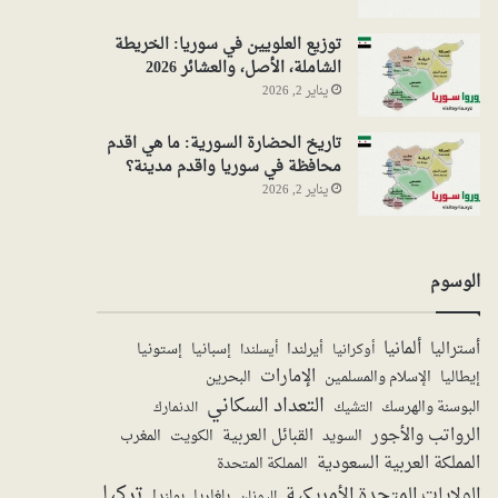
توزيع العلويين في سوريا: الخريطة
الشاملة، الأصل، والعشائر 2026
يناير 2, 2026
تاريخ الحضارة السورية: ما هي اقدم
محافظة في سوريا واقدم مدينة؟
يناير 2, 2026
الوسوم
ألمانيا
أستراليا
أيرلندا
إستونيا
إسبانيا
أوكرانيا
أيسلندا
الإمارات
الإسلام والمسلمين
البحرين
إيطاليا
التعداد السكاني
البوسنة والهرسك
الدنمارك
التشيك
الرواتب والأجور
القبائل العربية
السويد
الكويت
المغرب
المملكة العربية السعودية
المملكة المتحدة
تركيا
الولايات المتحدة الأمريكية
بولندا
اليونان
بلغاريا