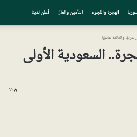
وريا
الهجرة واللجوء
التأمين والمال
أعلن لدينا
 دول للهجرة.. السعودية الأولى
39