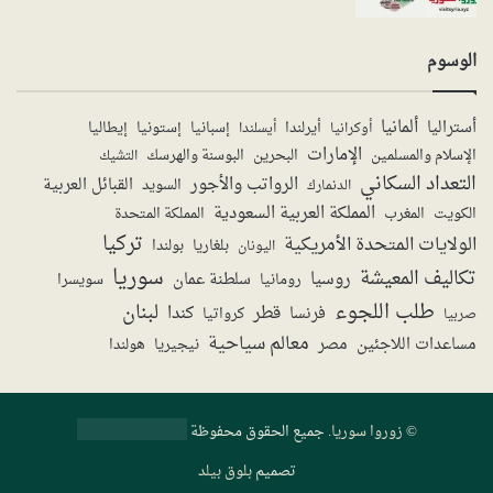
الوسوم
ألمانيا
أستراليا
أيرلندا
إستونيا
إسبانيا
إيطاليا
أوكرانيا
أيسلندا
الإمارات
الإسلام والمسلمين
البحرين
البوسنة والهرسك
التشيك
التعداد السكاني
الرواتب والأجور
القبائل العربية
السويد
الدنمارك
المملكة العربية السعودية
المملكة المتحدة
الكويت
المغرب
تركيا
الولايات المتحدة الأمريكية
بولندا
اليونان
بلغاريا
سوريا
تكاليف المعيشة
روسيا
سلطنة عمان
رومانيا
سويسرا
طلب اللجوء
لبنان
قطر
كندا
فرنسا
صربيا
كرواتيا
معالم سياحية
مساعدات اللاجئين
مصر
نيجيريا
هولندا
©
زوروا سوريا
. جميع الحقوق محفوظة
تصميم
بلوق بيلد