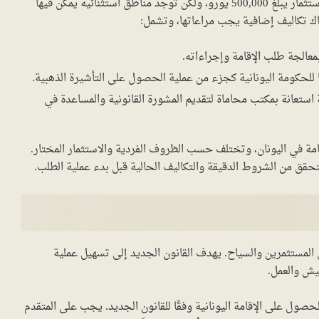
يجب أخذها بعين الاعتبار. يشترط القانون حدًا أدنى لمبلغ الاستثمار يبلغ 500,000 يورو، ولكن توجد مناطق استثنائية يمكن فيها
عالجة طلب الإقامة وإجراءاته.
لحكومة اليونانية كجزء من عملية الحصول على التأشيرة الذهبية.
ستعانة بمكتب محاماة لتقديم المشورة القانونية والمساعدة في
قامة في اليونان، وتختلف حسب الظروف الفردية والاستثمار المختار.
حقق من الشروط الدقيقة والتكاليف الحالية قبل بدء عملية الطلب.
 المستثمرين والسياح. يهدف القانون الجديد إلى تسهيل عملية
يش والعمل.
صول على الإقامة اليونانية وفقًا للقانون الجديد. يجب على المتقدم