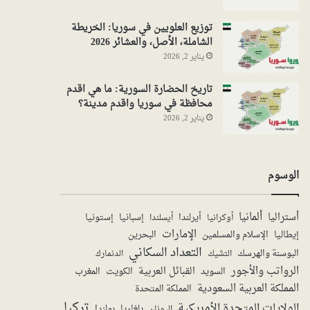
توزيع العلويين في سوريا: الخريطة
الشاملة، الأصل، والعشائر 2026
يناير 2, 2026
تاريخ الحضارة السورية: ما هي اقدم
محافظة في سوريا واقدم مدينة؟
يناير 2, 2026
الوسوم
ألمانيا
أستراليا
أيرلندا
إستونيا
إسبانيا
أوكرانيا
أيسلندا
الإمارات
الإسلام والمسلمين
البحرين
إيطاليا
التعداد السكاني
البوسنة والهرسك
الدنمارك
التشيك
الرواتب والأجور
القبائل العربية
السويد
الكويت
المغرب
المملكة العربية السعودية
المملكة المتحدة
تركيا
الولايات المتحدة الأمريكية
بولندا
اليونان
بلغاريا