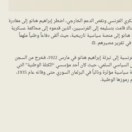
كري الفرنسي ونقص الدعم الخارجي، اضطر إبراهيم هنانو إلى مغادرة
ن السلطات البريطانية هناك قامت بتسليمه إلى الفرنسيين، الذين قدموه إلى محاكمة عسكرية
نانو إلى منصة سياسية تاريخية، حيث ألقى دفاعاً وطنياً ملهماً
في تقرير مصيرهم. ⚖️
أمام الضغط الشعبي الهائل وقوة حجته، اضطرت المحكمة الفرنسية إلى تبرئة إبراهيم هنانو في مارس 1922، فخرج من السجن
العمل السياسي السلمي، حيث كان أحد مؤسسي “الكتلة الوطنية” التي
قادت النضال السياسي من أجل استقلال سوريا. ظل شخصية سياسية مؤثرة ونائباً في البرلمان السوري حتى وفاته عام 1935،
موزها الوطنية.