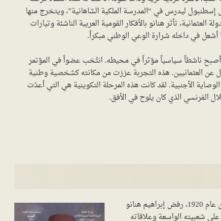
إسطنبول ليدرس في “المدرسة الملكية الشاهانية”، ويتخرج منها
لة العثمانية، تأثر هنانو بالأفكار القومية العربية الناشئة وتيارات
ا أشعل في داخله شرارة الوعي الوطني مبكراً.
صبح ناشطاً سياسياً مؤثراً في محيطه. انتُخب عضواً في المؤتمر
ي بعد الاستقلال عن العثمانيين. هذه التجربة عززت من مكانته كشخصية وطنية
صاية الأجنبية. لقد كانت هذه المرحلة التكوينية هي التي أعدّت
لال الفرنسي الذي كان يلوح في الأفق.
بعد أن فرضت فرنسا انتدابها على سوريا عقب معركة ميسلون عام 1920، رفض إبراهيم هنانو
ً على شعبيته الواسعة وعلاقاته