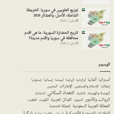
توزيع العلويين في سوريا: الخريطة
الشاملة، الأصل، والعشائر 2026
يناير 2, 2026
تاريخ الحضارة السورية: ما هي اقدم
محافظة في سوريا واقدم مدينة؟
يناير 2, 2026
الوسوم
ألمانيا
أستراليا
أيرلندا
إستونيا
إسبانيا
أوكرانيا
أيسلندا
الإمارات
الإسلام والمسلمين
البحرين
إيطاليا
التعداد السكاني
البوسنة والهرسك
الدنمارك
التشيك
الرواتب والأجور
القبائل العربية
السويد
الكويت
المغرب
المملكة العربية السعودية
المملكة المتحدة
تركيا
الولايات المتحدة الأمريكية
بولندا
اليونان
بلغاريا