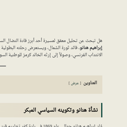
هل تبحث عن تحليل معمّق لمسيرة أحد أبرز قادة النضال ا
إبراهيم هنانو
، قائد ثورة الشمال، ويستعرض رحلته البطولية م
الانتداب الفرنسي، وصولاً إلى إرثه الخالد كرمز للوطنية السو
العناوين
عرض
نشأة هنانو وتكوينه السياسي المبكر
وُلد إبراهيم هنانو حوالي عام 1869