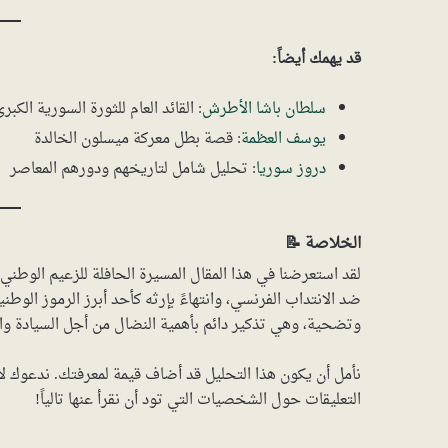
قد يهمك أيضاً:
سلطان باشا الأطرش
: القائد العام للثورة السورية الكبر
يوسف العظمة
: قصة بطل معركة ميسلون الخالدة
دروز سوريا
: تحليل شامل لتاريخهم ودورهم المعاصر
الخلاصة 📝
لقد استعرضنا في هذا المقال المسيرة الحافلة للزعيم الوطني
ضد الانتداب الفرنسي، وانتهاءً بإرثه كأحد أبرز الرموز ال
وتضحية، وهي تذكير دائم بأهمية النضال من أجل السيادة وا
نأمل أن يكون هذا التحليل قد أضاف قيمة لمعرفتك. ندعوك ل
التعليقات حول الشخصيات التي تود أن نقرأ عنها تالياً!