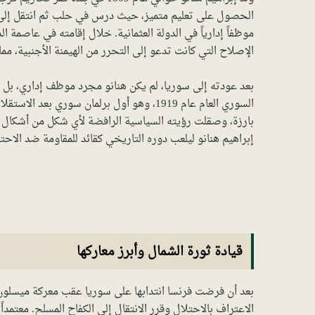
الحصول على تعليم متميز، حيث درس في حلب ثم انتقل إلى 
موظفاً إدارياً في الدولة العثمانية. خلال إقامته في عاصمة الدو
الإصلاح التي كانت تدعو إلى التحرر من الهيمنة الأجنبية، مم
بعد عودته إلى سوريا، لم يكن هنانو مجرد موظف إداري، بل أ
السوري العام عام 1919، وهو أول برلمان سور
بارزة، وصقلت رؤيته السياسية الرافضة لأي شكل من أشكال الو
إبراهيم هنانو ليلعب دوره التاريخي كقائد للمقاومة ضد الاحت
قيادة ثورة الشمال وأبرز معاركها
الاعتراف بالاحتلال وقرر الانتقال إلى الكفاح المسلح. معتمدا