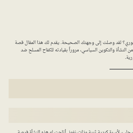
لسوري؟ لقد وصلت إلى وجهتك الصحيحة. يقدم لك هذا المقال قصة
ن النشأة والتكوين السياسي، مروراً بقيادته للكفاح المسلح ضد
رية.
 في بلدة كفر تخاريم قرب حلب، لأسرة كردية ثرية وذات نفوذ. أتاحت له هذه النشأة فرصة