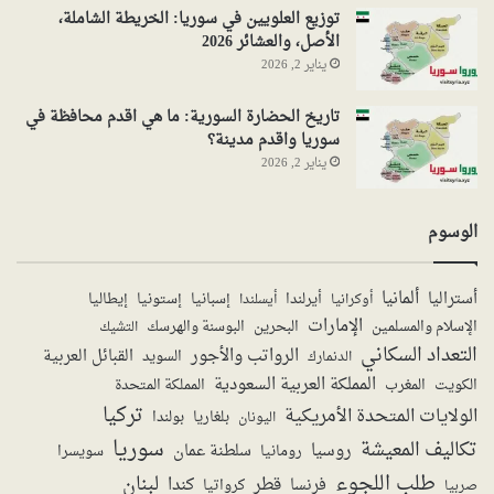
توزيع العلويين في سوريا: الخريطة الشاملة،
الأصل، والعشائر 2026
يناير 2, 2026
تاريخ الحضارة السورية: ما هي اقدم محافظة في
سوريا واقدم مدينة؟
يناير 2, 2026
الوسوم
ألمانيا
أستراليا
أيرلندا
إستونيا
إسبانيا
إيطاليا
أوكرانيا
أيسلندا
الإمارات
الإسلام والمسلمين
البحرين
البوسنة والهرسك
التشيك
التعداد السكاني
الرواتب والأجور
القبائل العربية
السويد
الدنمارك
المملكة العربية السعودية
المملكة المتحدة
الكويت
المغرب
تركيا
الولايات المتحدة الأمريكية
بولندا
اليونان
بلغاريا
سوريا
تكاليف المعيشة
روسيا
سلطنة عمان
رومانيا
سويسرا
طلب اللجوء
لبنان
قطر
كندا
فرنسا
صربيا
كرواتيا