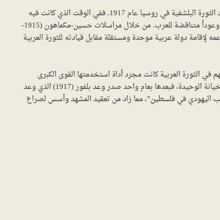
كانت الصدمة الكبرى للعرب عند الكشف عن بنود الاتفاقية بعد الثورة البلشفية في روسيا عام 1917. ففي الوقت الذي كانت فيه
بريطانيا تتفاوض سراً مع فرنسا لتقسيم المنطقة، كانت تقدم وعوداً متناقضة للعرب. من خلال مراسلات حسين-مكماهون (1915-
عمه لإقامة دولة عربية موحدة ومستقلة مقابل قيادته للثورة العربية
م في الثورة العربية كانت مجرد أداة استخدمتها القوى الكبرى
هي الخيانة الوحيدة، فبعدها بعام واحد صدر وعد بلفور (1917) الذي وعد
عب اليهودي في فلسطين”، مما زاد من تعقيد المشهد وأسس لصراع