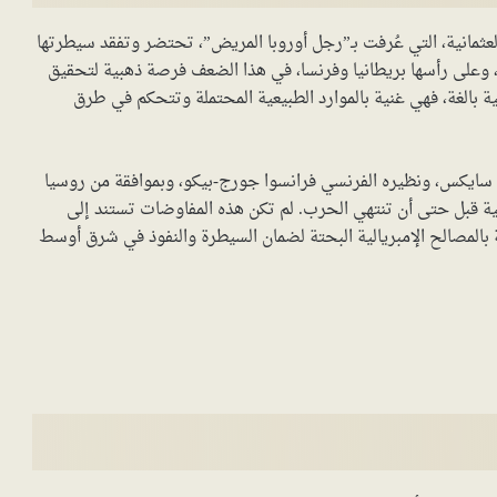
 الأولى (1914-1918)، كانت الدولة العثمانية، التي عُرفت بـ”رجل أوروبا المريض”، تحتضر وتفقد سيطرتها
 وعلى رأسها بريطانيا وفرنسا، في هذا الضعف فرصة ذهبية لتحقيق
ية بالغة، فهي غنية بالموارد الطبيعية المحتملة وتتحكم في طرق
 سايكس، ونظيره الفرنسي فرانسوا جورج-بيكو، وبموافقة من روسيا
نية قبل حتى أن تنتهي الحرب. لم تكن هذه المفاوضات تستند إلى
 بالمصالح الإمبريالية البحتة لضمان السيطرة والنفوذ في شرق أوسط