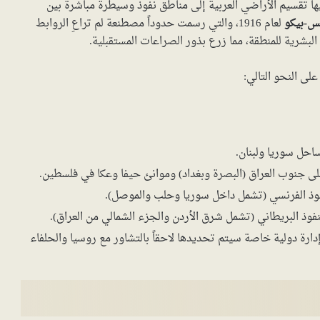
ا تقسيم الأراضي العربية إلى مناطق نفوذ وسيطرة مباشرة بين
كس-بيكو
لعام 1916، والتي رسمت حدوداً مصطنعة لم تراعِ الروابط
فيا البشرية للمنطقة، مما زرع بذور الصراعات المستقبلية.
على النحو التالي:
حل سوريا ولبنان.
ى جنوب العراق (البصرة وبغداد) وموانئ حيفا وعكا في فلسطين.
فوذ الفرنسي (تشمل داخل سوريا وحلب والموصل).
فوذ البريطاني (تشمل شرق الأردن والجزء الشمالي من العراق).
ة دولية خاصة سيتم تحديدها لاحقاً بالتشاور مع روسيا والحلفاء