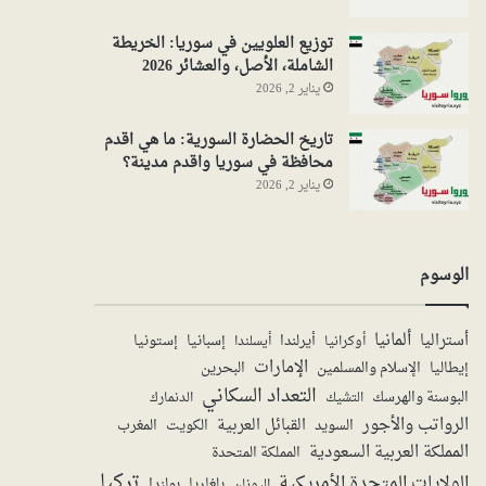
توزيع العلويين في سوريا: الخريطة
الشاملة، الأصل، والعشائر 2026
يناير 2, 2026
تاريخ الحضارة السورية: ما هي اقدم
محافظة في سوريا واقدم مدينة؟
يناير 2, 2026
الوسوم
ألمانيا
أستراليا
أيرلندا
إستونيا
إسبانيا
أوكرانيا
أيسلندا
الإمارات
الإسلام والمسلمين
البحرين
إيطاليا
التعداد السكاني
البوسنة والهرسك
الدنمارك
التشيك
الرواتب والأجور
القبائل العربية
السويد
الكويت
المغرب
المملكة العربية السعودية
المملكة المتحدة
تركيا
الولايات المتحدة الأمريكية
بولندا
اليونان
بلغاريا