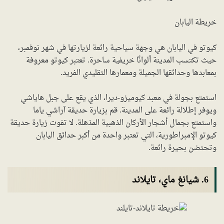
خريطة اليابان
كيوتو في اليابان هي وجهة سياحية رائعة لزيارتها في شهر نوفمبر،
حيث تكتسب المدينة ألوانًا خريفية ساحرة. تعتبر كيوتو معروفة
بمعابدها وحدائقها الجميلة ومعمارها التقليدي الفريد.
استمتع بجولة في معبد كيوميزو-ديرا، الذي يقع على جبل هاياشي
ويوفر إطلالة رائعة على المدينة. قم بزيارة حديقة آراشي ياما
واستمتع بجمال أشجار الأركان الذهبية المذهلة. لا تفوت زيارة حديقة
كيوتو الإمبراطورية، التي تعتبر واحدة من أكبر حدائق اليابان
وتحتضن بحيرة رائعة.
6. شيانغ ماي، تايلاند