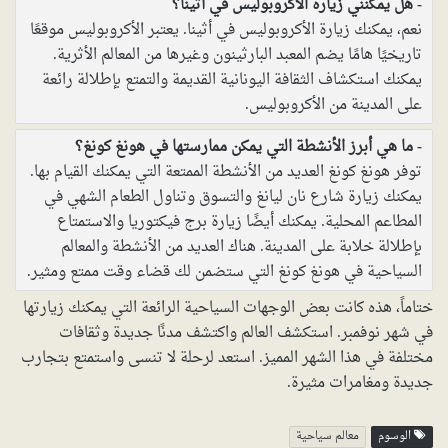
هل يمكنني زيارة الأكروبوليس في أثينا؟
نعم، يمكنك زيارة الأكروبوليس في أثينا. يعتبر الأكروبوليس موقعًا
تاريخيًا هامًا يضم المعبد البارثينون وغيرها من المعالم الأثرية.
يمكنك استكشاف الثقافة اليونانية القديمة والتمتع بإطلالة رائعة
على المدينة من الأكروبوليس.
ما هي أبرز الأنشطة التي يمكن ممارستها في هونغ كونغ؟
توفر هونغ كونغ العديد من الأنشطة الممتعة التي يمكنك القيام بها.
يمكنك زيارة شارع نان ليانغ والتسوق وتناول الطعام الشهي في
المطاعم المحلية. يمكنك أيضًا زيارة برج فيكتوريا والاستمتاع
بإطلالة خلابة على المدينة. هناك العديد من الأنشطة والمعالم
السياحية في هونغ كونغ التي ستضمن لك قضاء وقت ممتع ومثير.
ختاماً، هذه كانت بعض الوجهات السياحية الرائعة التي يمكنك زيارتها
في شهر نوفمبر. استكشف العالم واكتشف مدنًا جديدة وثقافات
مختلفة في هذا الشهر المميز. استعد لرحلة لا تنسى واستمتع بتجارب
جديدة ومغامرات مثيرة.
الوسوم
معالم سياحية