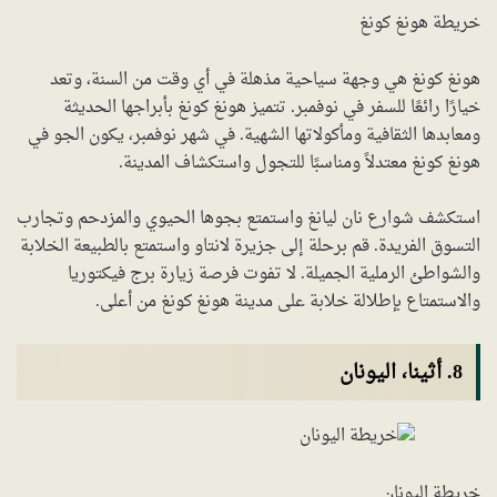
خريطة هونغ كونغ
هونغ كونغ هي وجهة سياحية مذهلة في أي وقت من السنة، وتعد
خيارًا رائعًا للسفر في نوفمبر. تتميز هونغ كونغ بأبراجها الحديثة
ومعابدها الثقافية ومأكولاتها الشهية. في شهر نوفمبر، يكون الجو في
هونغ كونغ معتدلاً ومناسبًا للتجول واستكشاف المدينة.
استكشف شوارع نان ليانغ واستمتع بجوها الحيوي والمزدحم وتجارب
التسوق الفريدة. قم برحلة إلى جزيرة لانتاو واستمتع بالطبيعة الخلابة
والشواطئ الرملية الجميلة. لا تفوت فرصة زيارة برج فيكتوريا
والاستمتاع بإطلالة خلابة على مدينة هونغ كونغ من أعلى.
8. أثينا، اليونان
خريطة اليونان