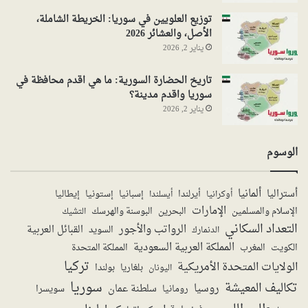
توزيع العلويين في سوريا: الخريطة الشاملة،
الأصل، والعشائر 2026
يناير 2, 2026
تاريخ الحضارة السورية: ما هي اقدم محافظة في
سوريا واقدم مدينة؟
يناير 2, 2026
الوسوم
ألمانيا
أستراليا
أيرلندا
إستونيا
إسبانيا
إيطاليا
أوكرانيا
أيسلندا
الإمارات
الإسلام والمسلمين
البحرين
البوسنة والهرسك
التشيك
التعداد السكاني
الرواتب والأجور
القبائل العربية
السويد
الدنمارك
المملكة العربية السعودية
المملكة المتحدة
الكويت
المغرب
تركيا
الولايات المتحدة الأمريكية
بولندا
اليونان
بلغاريا
سوريا
تكاليف المعيشة
روسيا
سلطنة عمان
رومانيا
سويسرا