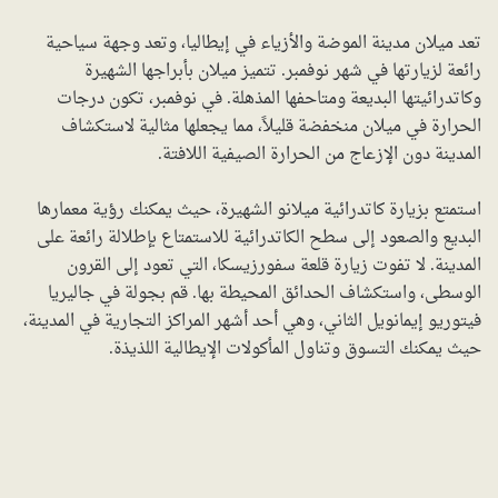
تعد ميلان مدينة الموضة والأزياء في إيطاليا، وتعد وجهة سياحية
رائعة لزيارتها في شهر نوفمبر. تتميز ميلان بأبراجها الشهيرة
وكاتدرائيتها البديعة ومتاحفها المذهلة. في نوفمبر، تكون درجات
الحرارة في ميلان منخفضة قليلاً، مما يجعلها مثالية لاستكشاف
المدينة دون الإزعاج من الحرارة الصيفية اللافتة.
استمتع بزيارة كاتدرائية ميلانو الشهيرة، حيث يمكنك رؤية معمارها
البديع والصعود إلى سطح الكاتدرائية للاستمتاع بإطلالة رائعة على
المدينة. لا تفوت زيارة قلعة سفورزيسكا، التي تعود إلى القرون
الوسطى، واستكشاف الحدائق المحيطة بها. قم بجولة في جاليريا
فيتوريو إيمانويل الثاني، وهي أحد أشهر المراكز التجارية في المدينة،
حيث يمكنك التسوق وتناول المأكولات الإيطالية اللذيذة.