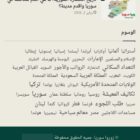
سوريا واقدم مدينة؟
يناير 2, 2026
الوسوم
ألمانيا
أستراليا
أيرلندا
إستونيا
إسبانيا
إيطاليا
أوكرانيا
أيسلندا
الإمارات
الإسلام والمسلمين
البحرين
البوسنة والهرسك
التشيك
التعداد السكاني
الرواتب والأجور
القبائل العربية
السويد
الدنمارك
المملكة العربية السعودية
المملكة المتحدة
الكويت
المغرب
تركيا
الولايات المتحدة الأمريكية
بولندا
اليونان
بلغاريا
سوريا
تكاليف المعيشة
روسيا
سلطنة عمان
رومانيا
سويسرا
طلب اللجوء
لبنان
قطر
كندا
فرنسا
صربيا
كرواتيا
معالم سياحية
مساعدات اللاجئين
مصر
نيجيريا
هولندا
©
زوروا سوريا
. جميع الحقوق محفوظة