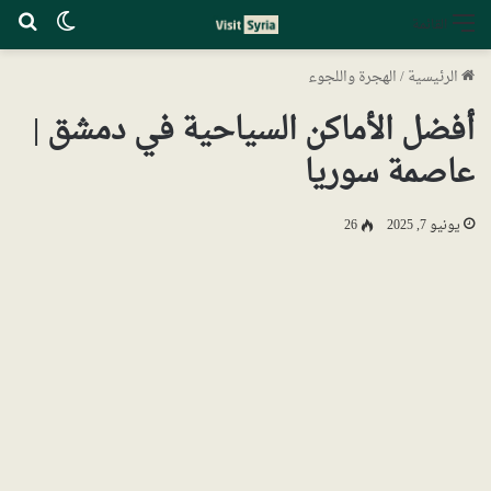
الوضع ا
بح
القائمة
الرئيسية
/
الهجرة واللجوء
أفضل الأماكن السياحية في دمشق |
عاصمة سوريا
يونيو 7, 2025
26