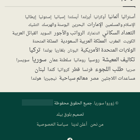
ألمانيا
أستراليا
أيرلندا
إستونيا
إسبانيا
إيطاليا
أوكرانيا
أيسلندا
الإمارات
الإسلام والمسلمين
البحرين
البوسنة والهرسك
التشيك
التعداد السكاني
الرواتب والأجور
القبائل العربية
السويد
الدنمارك
المملكة العربية السعودية
المملكة المتحدة
الكويت
المغرب
تركيا
الولايات المتحدة الأمريكية
بولندا
اليونان
بلغاريا
سوريا
تكاليف المعيشة
روسيا
سلطنة عمان
رومانيا
سويسرا
طلب اللجوء
لبنان
قطر
كندا
فرنسا
صربيا
كرواتيا
معالم سياحية
مساعدات اللاجئين
مصر
نيجيريا
هولندا
©
زوروا سوريا
. جميع الحقوق محفوظة
تصميم
بلوق بيلد
من نحن
أعلن لدينا
سياسة الخصوصية
فيسبوك