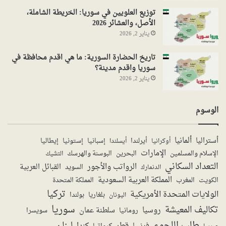
توزيع العلويين في سوريا: الخريطة الشاملة،
الأصل، والعشائر 2026
يناير 2, 2026
تاريخ الحضارة السورية: ما هي اقدم محافظة في
سوريا واقدم مدينة؟
يناير 2, 2026
الوسوم
ألمانيا
أستراليا
أيرلندا
إستونيا
إسبانيا
إيطاليا
أوكرانيا
أيسلندا
الإمارات
الإسلام والمسلمين
البحرين
البوسنة والهرسك
التشيك
التعداد السكاني
الرواتب والأجور
القبائل العربية
السويد
الدنمارك
المملكة العربية السعودية
المملكة المتحدة
الكويت
المغرب
تركيا
الولايات المتحدة الأمريكية
بولندا
اليونان
بلغاريا
سوريا
تكاليف المعيشة
روسيا
سلطنة عمان
رومانيا
سويسرا
طلب اللجوء
لبنان
قطر
كندا