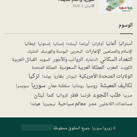
يناير 2, 2026
الوسوم
ألمانيا
أستراليا
أيرلندا
إستونيا
إسبانيا
إيطاليا
أوكرانيا
أيسلندا
الإمارات
الإسلام والمسلمين
البحرين
البوسنة والهرسك
التشيك
التعداد السكاني
الرواتب والأجور
القبائل العربية
السويد
الدنمارك
المملكة العربية السعودية
المملكة المتحدة
الكويت
المغرب
تركيا
الولايات المتحدة الأمريكية
بولندا
اليونان
بلغاريا
سوريا
تكاليف المعيشة
روسيا
سلطنة عمان
رومانيا
سويسرا
طلب اللجوء
لبنان
قطر
كندا
فرنسا
صربيا
كرواتيا
معالم سياحية
مساعدات اللاجئين
مصر
نيجيريا
هولندا
©
زوروا سوريا
. جميع الحقوق محفوظة