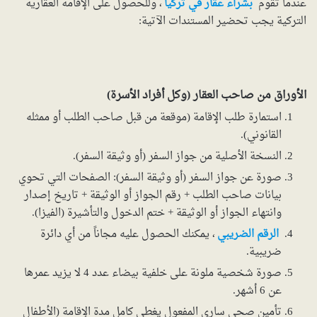
عندما تقوم
بشراء عقار في تركيا
، وللحصول على الإقامة العقارية
التركية يجب تحضير المستندات الآتية:
الأوراق من صاحب العقار (وكل أفراد الأسرة)
استمارة طلب الإقامة (موقعة من قبل صاحب الطلب أو ممثله
القانوني).
النسخة الأصلية من جواز السفر (أو وثيقة السفر).
صورة عن جواز السفر (أو وثيقة السفر): الصفحات التي تحوي
بيانات صاحب الطلب + رقم الجواز أو الوثيقة + تاريخ إصدار
وانتهاء الجواز أو الوثيقة + ختم الدخول والتأشيرة (الفيزا).
الرقم الضريبي
، يمكنك الحصول عليه مجاناً من أي دائرة
ضريبية.
صورة شخصية ملونة على خلفية بيضاء عدد 4 لا يزيد عمرها
عن 6 أشهر.
تأمين صحي ساري المفعول يغطي كامل مدة الإقامة (الأطفال