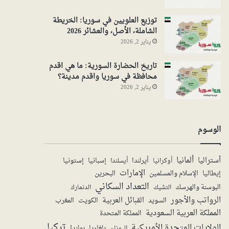
توزيع العلويين في سوريا: الخريطة
الشاملة، الأصل، والعشائر 2026
يناير 2, 2026
تاريخ الحضارة السورية: ما هي اقدم
محافظة في سوريا واقدم مدينة؟
يناير 2, 2026
الوسوم
ألمانيا
أستراليا
أيرلندا
إستونيا
إسبانيا
أوكرانيا
أيسلندا
الإمارات
الإسلام والمسلمين
البحرين
إيطاليا
التعداد السكاني
البوسنة والهرسك
الدنمارك
التشيك
الرواتب والأجور
القبائل العربية
السويد
الكويت
المغرب
المملكة العربية السعودية
المملكة المتحدة
تركيا
الولايات المتحدة الأمريكية
بولندا
اليونان
بلغاريا