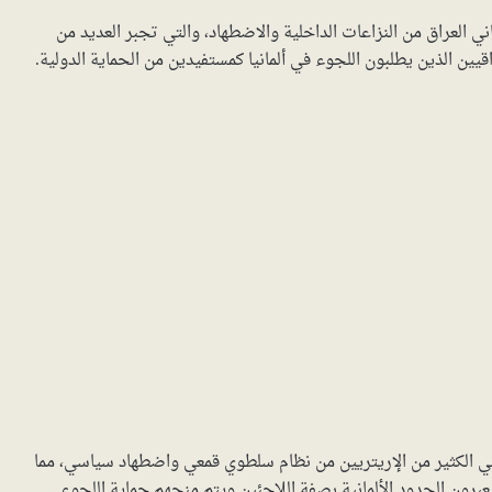
ي العراق من النزاعات الداخلية والاضطهاد، والتي تجبر العديد من
راقيين الذين يطلبون اللجوء في ألمانيا كمستفيدين من الحماية الدولية.
ني الكثير من الإريتريين من نظام سلطوي قمعي واضطهاد سياسي، مما
عبرون الحدود الألمانية بصفة اللاجئين ويتم منحهم حماية اللجوء.