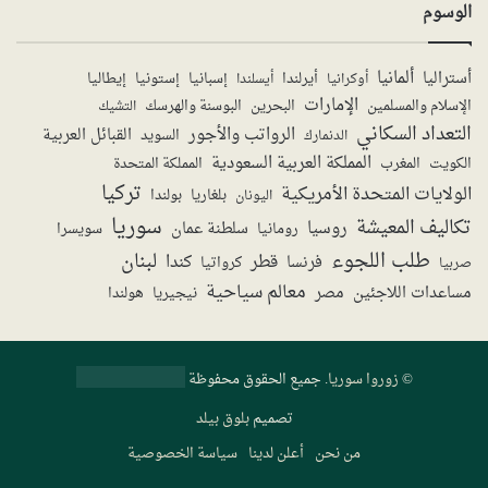
الوسوم
ألمانيا
أستراليا
أيرلندا
إستونيا
إسبانيا
إيطاليا
أوكرانيا
أيسلندا
الإمارات
الإسلام والمسلمين
البحرين
البوسنة والهرسك
التشيك
التعداد السكاني
الرواتب والأجور
القبائل العربية
السويد
الدنمارك
المملكة العربية السعودية
المملكة المتحدة
الكويت
المغرب
تركيا
الولايات المتحدة الأمريكية
بولندا
اليونان
بلغاريا
سوريا
تكاليف المعيشة
روسيا
سلطنة عمان
رومانيا
سويسرا
طلب اللجوء
لبنان
قطر
كندا
فرنسا
صربيا
كرواتيا
معالم سياحية
مساعدات اللاجئين
مصر
نيجيريا
هولندا
©
زوروا سوريا
. جميع الحقوق محفوظة
تصميم
بلوق بيلد
من نحن
أعلن لدينا
سياسة الخصوصية