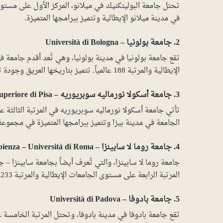
في مدينة ميلانو الإيطالية وتتميز ببرامجها المتميزة.
2. جامعة بولونيا – Università di Bologna
تقع جامعة بولونيا في مدينة بولونيا، وهي تُعد أقدم جامعة ف
الإيطالية والمرتبة 188 عالمياً. تتميز بتاريخها العريق وجودة تعليمها.
3. جامعة أسكولا نورماليه سوبريوريه – Scuola Normale Superiore di Pisa
الجامعة في مدينة بيزا وتتميز ببرامجها المتميزة في مجمو
4. جامعة روما لا سابينزا – Sapienza – Università di Roma
جامعة روما لا سابينزا، والتي تُعرف أيضاً بجامعة سابينزا –
المرتبة الرابعة على مستوى الجامعات الإيطالية والمرتبة 233 عالمياً. تتميز بتقديمها لمجموعة واسعة من التخصصات الدراسية.
5. جامعة بادوفا – Università di Padova