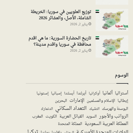
توزيع العلويين في سوريا: الخريطة
الشاملة، الأصل، والعشائر 2026
يناير 2, 2026
تاريخ الحضارة السورية: ما هي اقدم
محافظة في سوريا واقدم مدينة؟
يناير 2, 2026
الوسوم
ألمانيا
أستراليا
أيرلندا
إستونيا
إسبانيا
أوكرانيا
أيسلندا
الإمارات
الإسلام والمسلمين
البحرين
إيطاليا
التعداد السكاني
البوسنة والهرسك
الدنمارك
التشيك
الرواتب والأجور
القبائل العربية
السويد
الكويت
المغرب
المملكة العربية السعودية
المملكة المتحدة
تركيا
الولايات المتحدة الأمريكية
بولندا
اليونان
بلغاريا