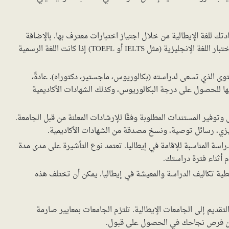
ك للغة الإيطالية من خلال اجتياز اختبارات معترف بها. بالإضافة
إلى ذلك، قد يُطلب منك اجتياز اختبارات قياسية مثل اختبار اللغة الإنجليزية (مثل IELTS أو TOEFL) إذا كانت اللغة الرسمية
ى الذي تسعى لدراسته (بكالوريوس، ماجستير، دكتوراه). عادةً،
لها للحصول على درجة البكالوريوس، وكذلك الشهادات الأكاديمية
توفير المستندات المطلوبة وفقًا للإرشادات المعلنة من قبل الجامعة.
زي، رسائل توصية، ونسخ مصدقة من الشهادات الأكاديمية.
سة المناسبة للإقامة في إيطاليا. تعتمد نوع التأشيرة على مدى مدة
م أثناء فترة دراستك.
طية تكاليف الدراسة والمعيشة في إيطاليا. يمكن أن تختلف هذه
قديم إلى الجامعات الإيطالية. تلتزم الجامعات بمعايير صارمة
يد من فرص نجاحك في الحصول على قبول.