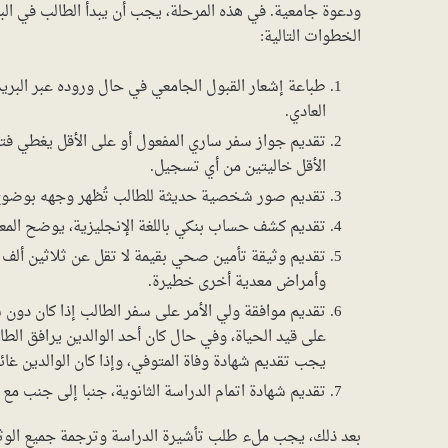
ودعوة جامعية. في هذه المرحلة، يجب أن يبدأ الطالب في الب
الخطوات التالية:
طباعة إشعار القبول الجامعي في حال وروده عبر البريد 
العادي.
تقديم جواز سفر ساري المفعول أو على الأقل يغطي فت
الأقل خاليتين من أي تسجيل.
تقديم صور شخصية حديثة للطالب تُظهر وجهه بوضوح،
تقديم كشف حساب بنكي باللغة الإنجليزية، يوضح المعام
تقديم وثيقة تأمين صحي بقيمة لا تقل عن ثلاثين ألف 
وأمراض معدية أخرى خطيرة.
تقديم موافقة ولي الأمر على سفر الطالب إذا كان دون 
على قيد الحياة، وفي حال كان أحد الوالدين يرافق الط
يجب تقديم شهادة وفاة المتوفي، وإذا كان الوالدين غا
تقديم شهادة اتمام الدراسة الثانوية، جنبا إلى جنب مع شه
بعد ذلك، يجب ملء طلب تأشيرة الدراسة وترجمة جميع الوثائق إ