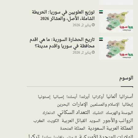
توزيع العلويين في سوريا: الخريطة
الشاملة، الأصل، والعشائر 2026
يناير 2, 2026
تاريخ الحضارة السورية: ما هي اقدم
محافظة في سوريا واقدم مدينة؟
يناير 2, 2026
الوسوم
ألمانيا
أستراليا
أيرلندا
إستونيا
إسبانيا
أوكرانيا
أيسلندا
الإمارات
الإسلام والمسلمين
البحرين
إيطاليا
التعداد السكاني
البوسنة والهرسك
الدنمارك
التشيك
الرواتب والأجور
القبائل العربية
السويد
الكويت
المغرب
المملكة العربية السعودية
المملكة المتحدة
تركيا
الولايات المتحدة الأمريكية
بولندا
اليونان
بلغاريا