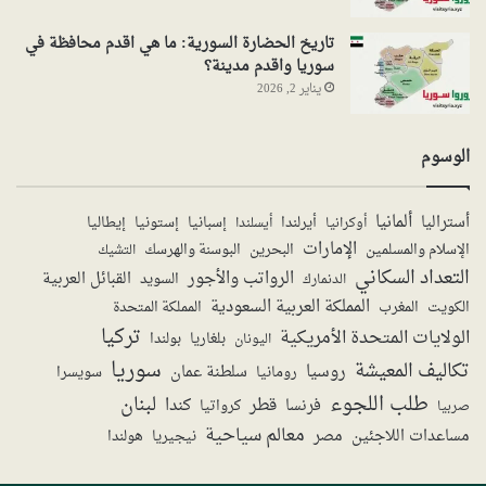
تاريخ الحضارة السورية: ما هي اقدم محافظة في
سوريا واقدم مدينة؟
يناير 2, 2026
الوسوم
ألمانيا
أستراليا
أيرلندا
إستونيا
إسبانيا
إيطاليا
أوكرانيا
أيسلندا
الإمارات
الإسلام والمسلمين
البحرين
البوسنة والهرسك
التشيك
التعداد السكاني
الرواتب والأجور
القبائل العربية
السويد
الدنمارك
المملكة العربية السعودية
المملكة المتحدة
الكويت
المغرب
تركيا
الولايات المتحدة الأمريكية
بولندا
اليونان
بلغاريا
سوريا
تكاليف المعيشة
روسيا
سلطنة عمان
رومانيا
سويسرا
طلب اللجوء
لبنان
قطر
كندا
فرنسا
صربيا
كرواتيا
معالم سياحية
مساعدات اللاجئين
مصر
نيجيريا
هولندا