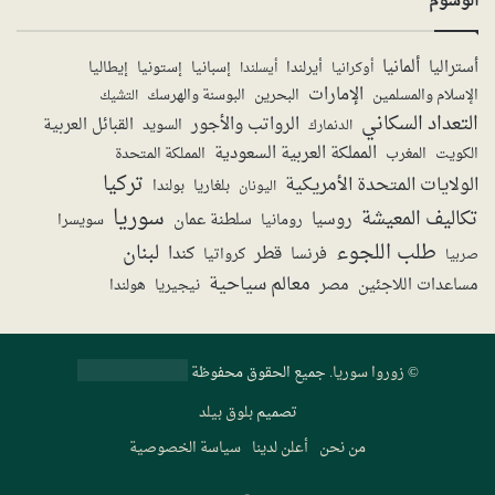
الوسوم
ألمانيا
أستراليا
أيرلندا
إستونيا
إسبانيا
إيطاليا
أوكرانيا
أيسلندا
الإمارات
الإسلام والمسلمين
البحرين
البوسنة والهرسك
التشيك
التعداد السكاني
الرواتب والأجور
القبائل العربية
السويد
الدنمارك
المملكة العربية السعودية
المملكة المتحدة
الكويت
المغرب
تركيا
الولايات المتحدة الأمريكية
بولندا
اليونان
بلغاريا
سوريا
تكاليف المعيشة
روسيا
سلطنة عمان
رومانيا
سويسرا
طلب اللجوء
لبنان
قطر
كندا
فرنسا
صربيا
كرواتيا
معالم سياحية
مساعدات اللاجئين
مصر
نيجيريا
هولندا
©
زوروا سوريا
. جميع الحقوق محفوظة
تصميم
بلوق بيلد
من نحن
أعلن لدينا
سياسة الخصوصية