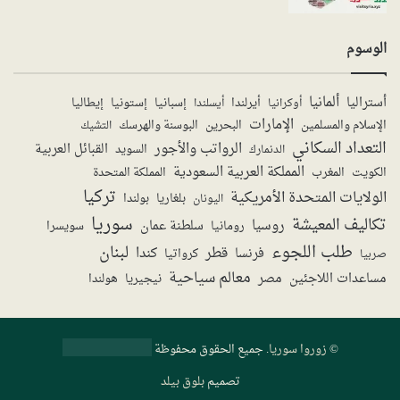
الوسوم
ألمانيا
أستراليا
أيرلندا
إستونيا
إسبانيا
إيطاليا
أوكرانيا
أيسلندا
الإمارات
الإسلام والمسلمين
البحرين
البوسنة والهرسك
التشيك
التعداد السكاني
الرواتب والأجور
القبائل العربية
السويد
الدنمارك
المملكة العربية السعودية
المملكة المتحدة
الكويت
المغرب
تركيا
الولايات المتحدة الأمريكية
بولندا
اليونان
بلغاريا
سوريا
تكاليف المعيشة
روسيا
سلطنة عمان
رومانيا
سويسرا
طلب اللجوء
لبنان
قطر
كندا
فرنسا
صربيا
كرواتيا
معالم سياحية
مساعدات اللاجئين
مصر
نيجيريا
هولندا
©
زوروا سوريا
. جميع الحقوق محفوظة
تصميم
بلوق بيلد