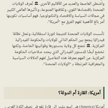
واشنطن العاصمة والعديد من الأقاليم الأخرى. 🏛️ تُعرف الولايات
المتحدة باقتصادها القوي، وثقافتها المتنوعة، وتأثيرها العالمي الكبير
في مجالات السياسة والاقتصاد والتكنولوجيا. فهم أساسيات تكوينها
أمر بالغ الأهمية لفهم الفرق مع “أمريكا”.
تأسست الولايات المتحدة كنتيجة لثورة استقلالية، وتمثل نظامًا
فيدراليًا يجمع بين الحكم الذاتي للولايات والحكومة الفيدرالية
المركزية. 🏛️ تتمتع كل ولاية بدستورها وقوانينها الخاصة، ولكنها
تخضع أيضًا للدستور الفيدرالي الذي يحدد صلاحيات الحكومة
المركزية. من المهم معرفة هذه التفاصيل لفهم الدلالات السياسية
والجغرافية المرتبطة بـ “الولايات المتحدة”.
أمريكا: القارة أم الدولة؟
أمريكا (America) هي اسم يشير إلى قارة تقع في نصف الكرة الغربي،