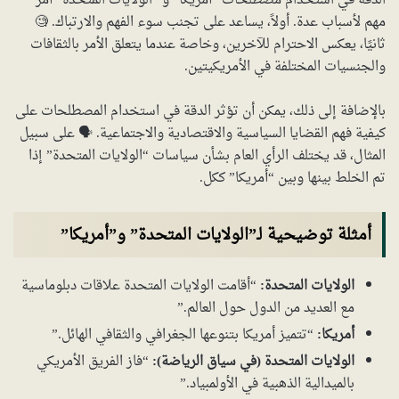
الدقة في استخدام مصطلحات “أمريكا” و “الولايات المتحدة” أمر
مهم لأسباب عدة. أولاً، يساعد على تجنب سوء الفهم والارتباك. 🧐
ثانيًا، يعكس الاحترام للآخرين، وخاصة عندما يتعلق الأمر بالثقافات
والجنسيات المختلفة في الأمريكيتين.
بالإضافة إلى ذلك، يمكن أن تؤثر الدقة في استخدام المصطلحات على
كيفية فهم القضايا السياسية والاقتصادية والاجتماعية. 🗣️ على سبيل
المثال، قد يختلف الرأي العام بشأن سياسات “الولايات المتحدة” إذا
تم الخلط بينها وبين “أمريكا” ككل.
أمثلة توضيحية لـ”الولايات المتحدة” و”أمريكا”
الولايات المتحدة:
“أقامت الولايات المتحدة علاقات دبلوماسية
مع العديد من الدول حول العالم.”
أمريكا:
“تتميز أمريكا بتنوعها الجغرافي والثقافي الهائل.”
الولايات المتحدة (في سياق الرياضة):
“فاز الفريق الأمريكي
بالميدالية الذهبية في الأولمبياد.”