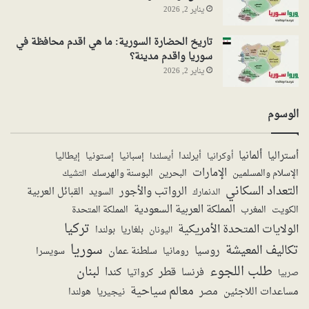
يناير 2, 2026
تاريخ الحضارة السورية: ما هي اقدم محافظة في
سوريا واقدم مدينة؟
يناير 2, 2026
الوسوم
ألمانيا
أستراليا
أيرلندا
إستونيا
إسبانيا
إيطاليا
أوكرانيا
أيسلندا
الإمارات
الإسلام والمسلمين
البحرين
البوسنة والهرسك
التشيك
التعداد السكاني
الرواتب والأجور
القبائل العربية
السويد
الدنمارك
المملكة العربية السعودية
المملكة المتحدة
الكويت
المغرب
تركيا
الولايات المتحدة الأمريكية
بولندا
اليونان
بلغاريا
سوريا
تكاليف المعيشة
روسيا
سلطنة عمان
رومانيا
سويسرا
طلب اللجوء
لبنان
قطر
كندا
فرنسا
صربيا
كرواتيا
معالم سياحية
مساعدات اللاجئين
مصر
نيجيريا
هولندا