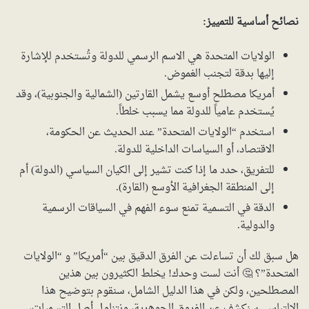
نصائح أساسية للتمييز:
الولايات المتحدة هي الاسم الرسمي للدولة وتُستخدم للإشارة
إليها بدقة لتجنب الغموض.
أمريكا مصطلح أوسع يشمل القارتين (الشمالية والجنوبية)، وقد
يُستخدم عامياً للدولة مما يسبب خلطاً.
استخدم “الولايات المتحدة” عند الحديث عن الحكومة،
الاقتصاد، أو السياسات الداخلية للدولة.
للتفريق، حدد ما إذا كنت تشير إلى الكيان السياسي (الدولة) أم
إلى المنطقة الجغرافية الأوسع (القارة).
الدقة في التسمية تمنع سوء الفهم في السياقات الرسمية
والدولية.
هل سبق لك أن تساءلت عن الفرق الدقيق بين “أمريكا” و “الولايات
المتحدة”؟ 🤔 أنت لست وحدك! يخلط الكثيرون بين هذين
المصطلحين، ولكن في هذا الدليل الشامل، سنقوم بتوضيح هذا
الالتباس. سنكشف عن الفروق الجوهرية، ونتناول أصل التسميات،