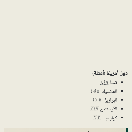
دول أمريكا (أمثلة)
كندا 🇨🇦
المكسيك 🇲🇽
البرازيل 🇧🇷
الأرجنتين 🇦🇷
كولومبيا 🇨🇴