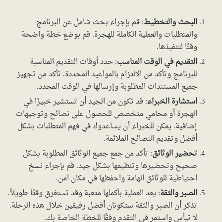
البحث والتخطيط
: قم بإجراء بحث شامل عن البرنامج
والمتطلبات والعملية الكاملة للهجرة. قم بوضع خطة واضحة
وقتًا لتنفيذها.
التقديم في الوقت المناسب
: حدد أوقات التقديم المناسبة
للبرنامج وتأكد من الالتزام بالمواعيد المحددة. تأكد من تجهيز
جميع المستندات المطلوبة وإرسالها في الوقت المحدد.
استشارة الخبراء
: قد تكون من الجيد أن تستشير خبيرًا في
الهجرة أو محامي متخصص للحصول على نصائح وتوجيهات
إضافية. يمكن للخبراء أن يساعدوك في فهم المتطلبات بشكل
أفضل وتقديم النصائح الملائمة.
تحضير الوثائق
: تأكد من جمع جميع الوثائق المطلوبة بشكل
صحيح وتحضيرها وتنظيمها بشكل جيد. قم بإجراء نسخ
احتياطية للوثائق الهامة واحفظها في مكان آمن.
الصبر والثقة
: يعد العملية بأكملها متعبة وقد تستغرق وقتًا طويلاً.
تذكر أن الصبر والثقة ستكونان أفضل رفيقين خلال هذه الرحلة.
لا تيأس واستمر في التقدم وفقًا للخطة الخاصة بك.