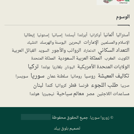
الوسوم
ألمانيا
أستراليا
أيرلندا
إستونيا
إسبانيا
إيطاليا
أوكرانيا
أيسلندا
الإمارات
الإسلام والمسلمين
البحرين
البوسنة والهرسك
التشيك
التعداد السكاني
الرواتب والأجور
القبائل العربية
السويد
الدنمارك
المملكة العربية السعودية
المملكة المتحدة
الكويت
المغرب
تركيا
الولايات المتحدة الأمريكية
بولندا
اليونان
بلغاريا
سوريا
تكاليف المعيشة
روسيا
سلطنة عمان
رومانيا
سويسرا
طلب اللجوء
لبنان
قطر
كندا
فرنسا
صربيا
كرواتيا
معالم سياحية
مساعدات اللاجئين
مصر
نيجيريا
هولندا
©
زوروا سوريا
. جميع الحقوق محفوظة
تصميم
بلوق بيلد