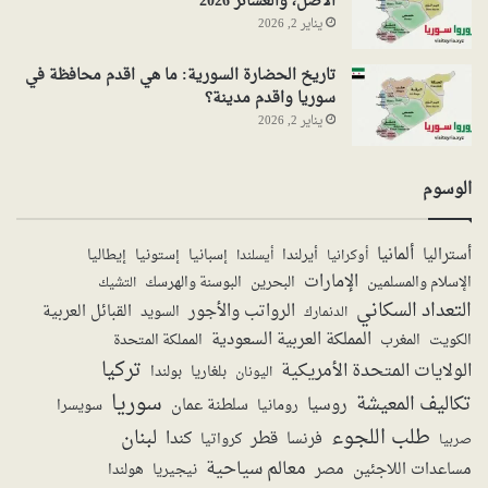
الأصل، والعشائر 2026
يناير 2, 2026
تاريخ الحضارة السورية: ما هي اقدم محافظة في
سوريا واقدم مدينة؟
يناير 2, 2026
الوسوم
ألمانيا
أستراليا
أيرلندا
إستونيا
إسبانيا
إيطاليا
أوكرانيا
أيسلندا
الإمارات
الإسلام والمسلمين
البحرين
البوسنة والهرسك
التشيك
التعداد السكاني
الرواتب والأجور
القبائل العربية
السويد
الدنمارك
المملكة العربية السعودية
المملكة المتحدة
الكويت
المغرب
تركيا
الولايات المتحدة الأمريكية
بولندا
اليونان
بلغاريا
سوريا
تكاليف المعيشة
روسيا
سلطنة عمان
رومانيا
سويسرا
طلب اللجوء
لبنان
قطر
كندا
فرنسا
صربيا
كرواتيا
معالم سياحية
مساعدات اللاجئين
مصر
نيجيريا
هولندا