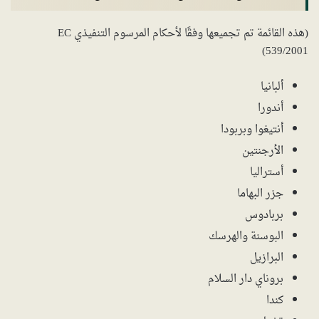
(هذه القائمة تم تجميعها وفقًا لأحكام المرسوم التنفيذي EC
539/2001)
ألبانيا
أندورا
أنتيغوا وبربودا
الأرجنتين
أستراليا
جزر البهاما
بربادوس
البوسنة والهرسك
البرازيل
بروناي دار السلام
كندا