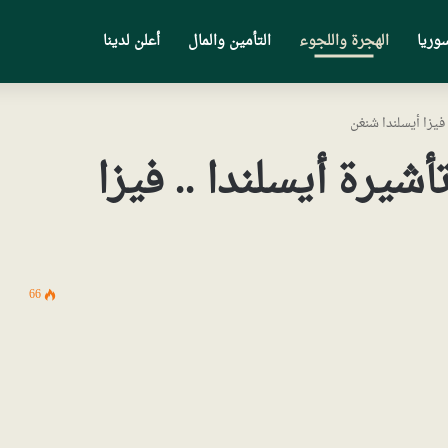
وريا
الهجرة واللجوء
التأمين والمال
أعلن لدينا
يزا أيسلندا شنغن
رة أيسلندا .. فيزا
66