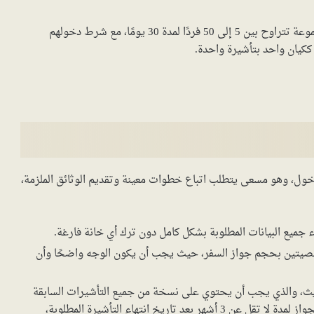
هي فكرة حديثة يتبناها دول شنغن، تسمح بمنح تأشيرة لمجموعة تتراوح بين 5 إلى 50 فردًا لمدة 30 يومًا، مع شرط دخولهم
ككيان واحد بتأشيرة واحدة.
دخول، وهو مسعى يتطلب اتباع خطوات معينة وتقديم الوثائق الملزمة،
 جميع البيانات المطلوبة بشكل كامل دون ترك أي خانة فارغة.
يتين بحجم جواز السفر، حيث يجب أن يكون الوجه واضحًا وأن
يث، والذي يجب أن يحتوي على نسخة من جميع التأشيرات السابقة
التي حصل عليها المسافر. يجب أن تكون مدة سريان الجواز لمدة لا تقل عن 3 أشهر بعد تاريخ انتهاء التأشيرة المطلوبة،