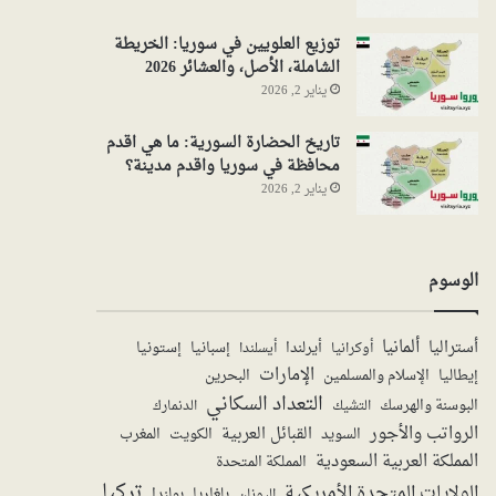
توزيع العلويين في سوريا: الخريطة
الشاملة، الأصل، والعشائر 2026
يناير 2, 2026
تاريخ الحضارة السورية: ما هي اقدم
محافظة في سوريا واقدم مدينة؟
يناير 2, 2026
الوسوم
ألمانيا
أستراليا
أيرلندا
إستونيا
إسبانيا
أوكرانيا
أيسلندا
الإمارات
الإسلام والمسلمين
البحرين
إيطاليا
التعداد السكاني
البوسنة والهرسك
الدنمارك
التشيك
الرواتب والأجور
القبائل العربية
السويد
الكويت
المغرب
المملكة العربية السعودية
المملكة المتحدة
تركيا
الولايات المتحدة الأمريكية
بولندا
اليونان
بلغاريا