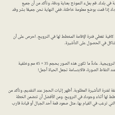
 في بلدك. قم بملء النموذج بعناية ودقة، وتأكد من أن جميع
ك إذا قمت بوضع معلومة خاطئة، ففي النهاية نحن جميعًا بشر وقد
افية تغطي فترة الإقامة المخطط لها في النرويج. احرص على أن
مشاكل في الحصول على التأشيرة.
احصل على صور شخصية حديثة مطابقة لمتطلبات السفارة النرويجية. عادةً ما تكون هذه الصور بحجم 35 × 45 مم وخلفية
 التقاط الصورة، فالابتسامة تجعل الحياة أجمل!
بقة لفترة التأشيرة المطلوبة. أظهر إثبات الحجز عند التقديم، وتأكد من
ط لها أثناء وجودك في النرويج. ومن الأفضل أن تتضمن الخطة
لتي ترغب في القيام بها، مثل صعود قمة أحد الجبال أو قيادة قارب