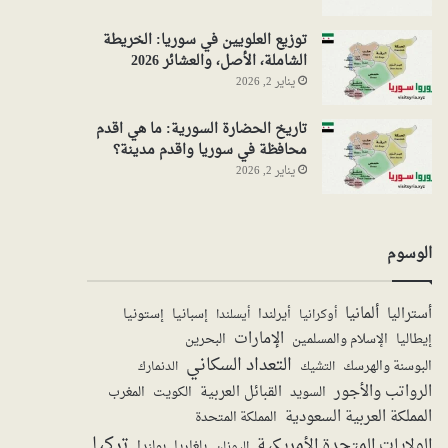
توزيع العلويين في سوريا: الخريطة
الشاملة، الأصل، والعشائر 2026
يناير 2, 2026
تاريخ الحضارة السورية: ما هي اقدم
محافظة في سوريا واقدم مدينة؟
يناير 2, 2026
الوسوم
ألمانيا
أستراليا
أيرلندا
إستونيا
إسبانيا
أوكرانيا
أيسلندا
الإمارات
الإسلام والمسلمين
البحرين
إيطاليا
التعداد السكاني
البوسنة والهرسك
الدنمارك
التشيك
الرواتب والأجور
القبائل العربية
السويد
الكويت
المغرب
المملكة العربية السعودية
المملكة المتحدة
تركيا
الولايات المتحدة الأمريكية
بولندا
اليونان
بلغاريا