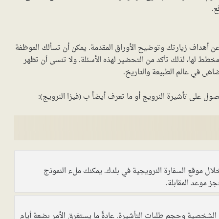
ع.
عن أهداف زيارتك وتوضيح الأوراق المقدمة. يمكن أن تسألك الموظفة
مخطط لها، لذلك تأكد من التحضير لهذه الأسئلة. ولا تنسى أن تظهر
اهى في عالم الطبيعة والتاريخ.
ول على تأشيرة النرويج أو ما تعرف أيضاً ب (فيزا النرويج):
خلال موقع السفارة النرويجية في بلدك. يمكنك ملء النموذج
ز موعد المقابلة.
لشخصية وحجم طلبات التأشيرة. عادةً ما يستغرق الأمر بضعة أيام