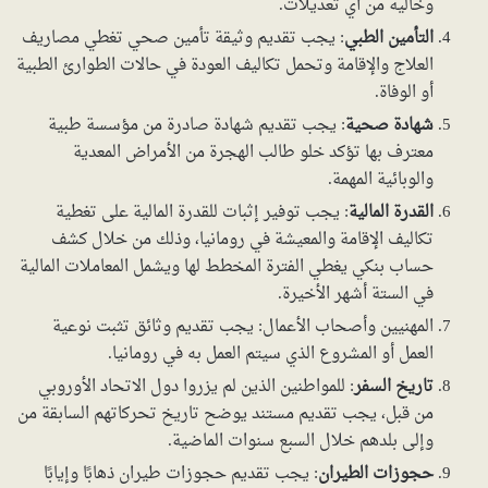
وخالية من أي تعديلات.
التأمين الطبي
: يجب تقديم وثيقة تأمين صحي تغطي مصاريف
العلاج والإقامة وتحمل تكاليف العودة في حالات الطوارئ الطبية
أو الوفاة.
شهادة صحية
: يجب تقديم شهادة صادرة من مؤسسة طبية
معترف بها تؤكد خلو طالب الهجرة من الأمراض المعدية
والوبائية المهمة.
القدرة المالية
: يجب توفير إثبات للقدرة المالية على تغطية
تكاليف الإقامة والمعيشة في رومانيا، وذلك من خلال كشف
حساب بنكي يغطي الفترة المخطط لها ويشمل المعاملات المالية
في الستة أشهر الأخيرة.
المهنيين وأصحاب الأعمال: يجب تقديم وثائق تثبت نوعية
العمل أو المشروع الذي سيتم العمل به في رومانيا.
تاريخ السفر
: للمواطنين الذين لم يزروا دول الاتحاد الأوروبي
من قبل، يجب تقديم مستند يوضح تاريخ تحركاتهم السابقة من
وإلى بلدهم خلال السبع سنوات الماضية.
حجوزات الطيران
: يجب تقديم حجوزات طيران ذهابًا وإيابًا