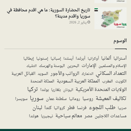
تاريخ الحضارة السورية: ما هي اقدم محافظة في
سوريا واقدم مدينة؟
يناير 2, 2026
الوسوم
ألمانيا
أستراليا
أيرلندا
إستونيا
إسبانيا
إيطاليا
أوكرانيا
أيسلندا
الإمارات
الإسلام والمسلمين
البحرين
البوسنة والهرسك
التشيك
التعداد السكاني
الرواتب والأجور
القبائل العربية
السويد
الدنمارك
المملكة العربية السعودية
المملكة المتحدة
الكويت
المغرب
تركيا
الولايات المتحدة الأمريكية
بولندا
اليونان
بلغاريا
سوريا
تكاليف المعيشة
روسيا
سلطنة عمان
رومانيا
سويسرا
طلب اللجوء
لبنان
قطر
كندا
فرنسا
صربيا
كرواتيا
معالم سياحية
مساعدات اللاجئين
مصر
نيجيريا
هولندا