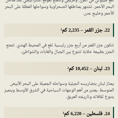
تقع جيبوتي في القرن الإفريقي وتتمتع بموقع استراتيجي عند مدخل
البحر الأحمر. تشتهر بمناطقها الصحراوية وسواحلها المطلة على البحر
الأحمر وخليج عدن.
22. جزر القمر – 2,235 كم²
تتكون جزر القمر من أربع جزر رئيسية تقع في المحيط الهندي. تتمتع
الجزر بطبيعة خلابة تتنوع بين الجبال والغابات والشواطئ.
23. لبنان – 10,452 كم²
يمتاز لبنان بتضاريسه الجبلية وسواحله الجميلة على البحر الأبيض
المتوسط. يعتبر من أهم الوجهات السياحية في الشرق الأوسط ويتميز
بتنوع ثقافاته وتاريخه العريق.
24. فلسطين – 6,220 كم²