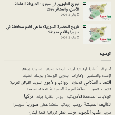
توزيع العلويين في سوريا: الخريطة الشاملة،
الأصل، والعشائر 2026
يناير 2, 2026
تاريخ الحضارة السورية: ما هي اقدم محافظة في
سوريا واقدم مدينة؟
يناير 2, 2026
الوسوم
ألمانيا
أستراليا
أيرلندا
إستونيا
إسبانيا
إيطاليا
أوكرانيا
أيسلندا
الإمارات
الإسلام والمسلمين
البحرين
البوسنة والهرسك
التشيك
التعداد السكاني
الرواتب والأجور
القبائل العربية
السويد
الدنمارك
المملكة العربية السعودية
المملكة المتحدة
الكويت
المغرب
تركيا
الولايات المتحدة الأمريكية
بولندا
اليونان
بلغاريا
سوريا
تكاليف المعيشة
روسيا
سلطنة عمان
رومانيا
سويسرا
طلب اللجوء
لبنان
قطر
كندا
فرنسا
صربيا
كرواتيا