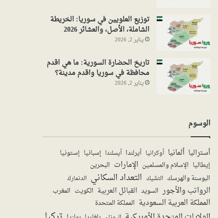
توزيع العلويين في سوريا: الخريطة
الشاملة، الأصل، والعشائر 2026
يناير 2, 2026
تاريخ الحضارة السورية: ما هي اقدم
محافظة في سوريا واقدم مدينة؟
يناير 2, 2026
الوسوم
ألمانيا
أستراليا
أيرلندا
إستونيا
إسبانيا
أوكرانيا
أيسلندا
الإمارات
الإسلام والمسلمين
البحرين
إيطاليا
التعداد السكاني
البوسنة والهرسك
الدنمارك
التشيك
الرواتب والأجور
القبائل العربية
السويد
الكويت
المغرب
المملكة العربية السعودية
المملكة المتحدة
تركيا
الولايات المتحدة الأمريكية
بولندا
اليونان
بلغاريا