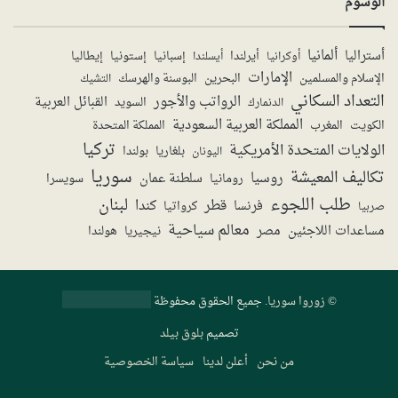
الوسوم
ألمانيا
أستراليا
أيرلندا
إستونيا
إسبانيا
إيطاليا
أوكرانيا
أيسلندا
الإمارات
الإسلام والمسلمين
البحرين
البوسنة والهرسك
التشيك
التعداد السكاني
الرواتب والأجور
القبائل العربية
السويد
الدنمارك
المملكة العربية السعودية
المملكة المتحدة
الكويت
المغرب
تركيا
الولايات المتحدة الأمريكية
بولندا
اليونان
بلغاريا
سوريا
تكاليف المعيشة
روسيا
سلطنة عمان
رومانيا
سويسرا
طلب اللجوء
لبنان
قطر
كندا
فرنسا
صربيا
كرواتيا
معالم سياحية
مساعدات اللاجئين
مصر
نيجيريا
هولندا
©
زوروا سوريا
. جميع الحقوق محفوظة
تصميم
بلوق بيلد
من نحن
أعلن لدينا
سياسة الخصوصية