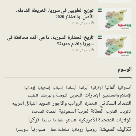
توزيع العلويين في سوريا: الخريطة الشاملة،
الأصل، والعشائر 2026
يناير 2, 2026
تاريخ الحضارة السورية: ما هي اقدم محافظة في
سوريا واقدم مدينة؟
يناير 2, 2026
الوسوم
ألمانيا
أستراليا
أيرلندا
إستونيا
إسبانيا
إيطاليا
أوكرانيا
أيسلندا
الإمارات
الإسلام والمسلمين
البحرين
البوسنة والهرسك
التشيك
التعداد السكاني
الرواتب والأجور
القبائل العربية
السويد
الدنمارك
المملكة العربية السعودية
المملكة المتحدة
الكويت
المغرب
تركيا
الولايات المتحدة الأمريكية
بولندا
اليونان
بلغاريا
سوريا
تكاليف المعيشة
روسيا
سلطنة عمان
رومانيا
سويسرا