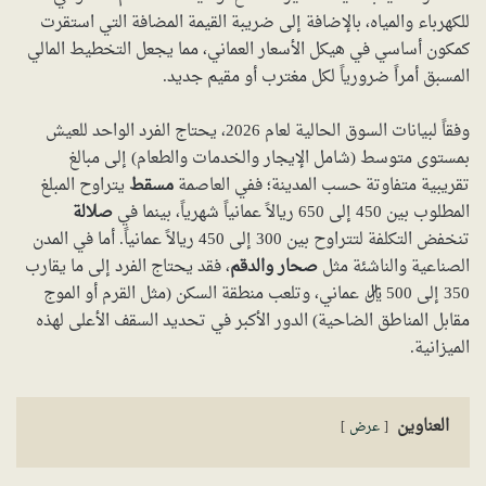
للكهرباء والمياه، بالإضافة إلى ضريبة القيمة المضافة التي استقرت
كمكون أساسي في هيكل الأسعار العماني، مما يجعل التخطيط المالي
المسبق أمراً ضرورياً لكل مغترب أو مقيم جديد.
وفقاً لبيانات السوق الحالية لعام 2026، يحتاج الفرد الواحد للعيش
بمستوى متوسط (شامل الإيجار والخدمات والطعام) إلى مبالغ
تقريبية متفاوتة حسب المدينة؛ ففي العاصمة
مسقط
يتراوح المبلغ
المطلوب بين 450 إلى 650 ريالاً عمانياً شهرياً، بينما في
صلالة
تنخفض التكلفة لتتراوح بين 300 إلى 450 ريالاً عمانياً. أما في المدن
الصناعية والناشئة مثل
صحار والدقم
، فقد يحتاج الفرد إلى ما يقارب
350 إلى 500 ريال عماني، وتلعب منطقة السكن (مثل القرم أو الموج
مقابل المناطق الضاحية) الدور الأكبر في تحديد السقف الأعلى لهذه
الميزانية.
العناوين
عرض