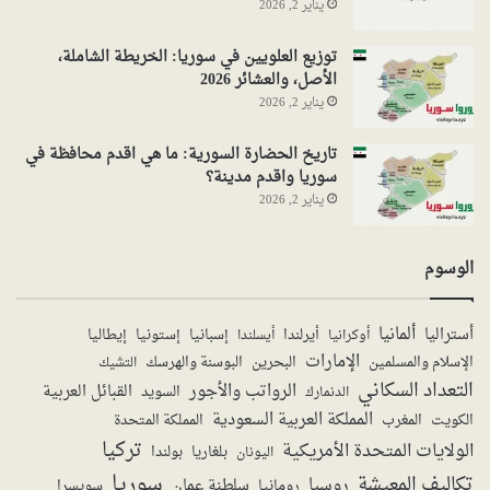
يناير 2, 2026
توزيع العلويين في سوريا: الخريطة الشاملة،
الأصل، والعشائر 2026
يناير 2, 2026
تاريخ الحضارة السورية: ما هي اقدم محافظة في
سوريا واقدم مدينة؟
يناير 2, 2026
الوسوم
ألمانيا
أستراليا
أيرلندا
إستونيا
إسبانيا
إيطاليا
أوكرانيا
أيسلندا
الإمارات
الإسلام والمسلمين
البحرين
البوسنة والهرسك
التشيك
التعداد السكاني
الرواتب والأجور
القبائل العربية
السويد
الدنمارك
المملكة العربية السعودية
المملكة المتحدة
الكويت
المغرب
تركيا
الولايات المتحدة الأمريكية
بولندا
اليونان
بلغاريا
سوريا
تكاليف المعيشة
روسيا
سلطنة عمان
رومانيا
سويسرا