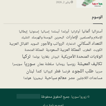
يناير 2, 2026
الوسوم
ألمانيا
أستراليا
أيرلندا
إستونيا
إسبانيا
إيطاليا
أوكرانيا
أيسلندا
الإمارات
الإسلام والمسلمين
البحرين
البوسنة والهرسك
التشيك
التعداد السكاني
الرواتب والأجور
القبائل العربية
السويد
الدنمارك
المملكة العربية السعودية
المملكة المتحدة
الكويت
المغرب
تركيا
الولايات المتحدة الأمريكية
بولندا
اليونان
بلغاريا
سوريا
تكاليف المعيشة
روسيا
سلطنة عمان
رومانيا
سويسرا
طلب اللجوء
لبنان
قطر
كندا
فرنسا
صربيا
كرواتيا
معالم سياحية
مساعدات اللاجئين
مصر
نيجيريا
هولندا
©
زوروا سوريا
. جميع الحقوق محفوظة
تصميم
بلوق بيلد