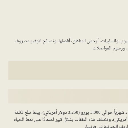
شة في فرنسا لعام 2024، المميزات، العيوب والسلبيات، أرخص المناطق، أفضلها، ونصائح لتوفير مصروف
ل، ورسوم المواصلات.
يبلغ متوسط تكلفة المعيشة في فرنسا لعائلة مكونة من 4 أفراد شهرياً حوالي 3,000 يورو (3,250 دولار أمريكي)، بينما تبلغ تكلفة
فرد (شاب أعزب) حوالي 1,200 يورو (1,300 دولار أمريكي). وتختلف هذه النفقات بشكل كبير اعتمادًا على نمط الحياة
ريف الحياتية في فرنسا.