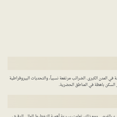
 في المدن الكبرى. الضرائب مرتفعة نسبياً، والتحديات البيروقراطية
ر السكن باهظة في المناطق الحضرية.
ء بالفرص. ومع ذلك، تعلمت بسرعة أهمية التخطيط المالي الدقيق،