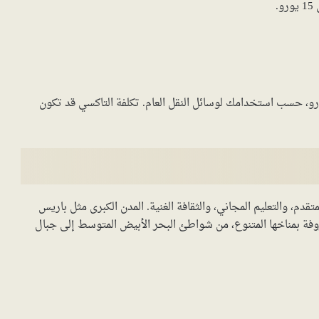
 نفقات المواصلات شهرياً يتراوح بين 50 إلى 100 يورو، حسب استخدامك لوسائل النقل العام. تكلفة التاكسي قد تكون
قدم، والتعليم المجاني، والثقافة الغنية. المدن الكبرى مثل باريس
وفة بمناخها المتنوع، من شواطئ البحر الأبيض المتوسط إلى جبال