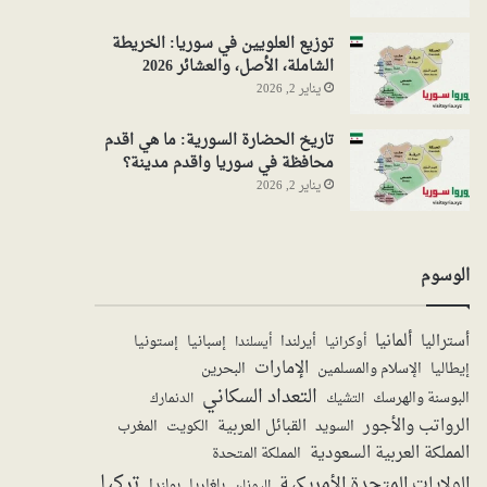
توزيع العلويين في سوريا: الخريطة
الشاملة، الأصل، والعشائر 2026
يناير 2, 2026
تاريخ الحضارة السورية: ما هي اقدم
محافظة في سوريا واقدم مدينة؟
يناير 2, 2026
الوسوم
ألمانيا
أستراليا
أيرلندا
إستونيا
إسبانيا
أوكرانيا
أيسلندا
الإمارات
الإسلام والمسلمين
البحرين
إيطاليا
التعداد السكاني
البوسنة والهرسك
الدنمارك
التشيك
الرواتب والأجور
القبائل العربية
السويد
الكويت
المغرب
المملكة العربية السعودية
المملكة المتحدة
تركيا
الولايات المتحدة الأمريكية
بولندا
اليونان
بلغاريا