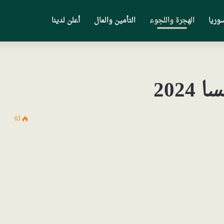
وريا
الهجرة واللجوء
التأمين والمال
أعلن لدينا
202
63