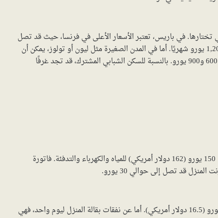
 تختارها. في باريس، تعتبر الأسعار الأعلى في فرنسا، حيث قد تصل
إيجارات الشقق الصغيرة المكونة من غرفة نوم واحدة إلى 1,200 يورو شهريًا. أما في المدن الصغيرة مثل ليون أو تولوز، يمكن أن
تجد شققاً بأسعار أقل بكثير، حيث تتراوح أسعار الإيجار بين 600 و900 يورو. بالنسبة للسكن الشبابي المشترك، قد تجد غرفًا
متوسط فواتير خدمات المنزل شهرياً في فرنسا يكون حوالي 150 يورو (162 دولار أمريكي) للمياه والكهرباء والتدفئة. فاتورة
تكلفة وجبة لشخص واحد في مطعم عادي تكون حوالي 15 يورو (16.5 دولار أمريكي). أما عن نفقات بقالة المنزل ليوم واحد، فهي