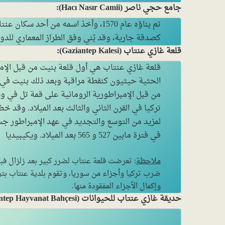
جامع حجي ناصر (Hacı Nasır Camii):
تم بناؤه عام 1570، وأخذ اسمه من أحد سكان
كصدقة جارية، وقد بُني وفق الطراز المعماري للدولة
قلعة غازي عنتاب (Gaziantep Kalesi):
قلعة غازي عنتاب هي أول قلعة بنيت من قبل الإم
الحثية حيثيون كنقطة مراقبة وبعد ذلك بنيت في 
من قبل الإمبراطورية الرومانية على قمة تل في 
تركيا في القرن الثاني والثالث بعد الميلاد. وقد خ
لمزيد من التوسع والتجديد في عهد الإمبراطور جس
في فترة مابين 527 و 565 بعد الميلاد. ويكيبيديا
ملاحظة
ضرب تركيا وأجزاء من سوريا، وتقوم بلدية عنتاب بترم
وإكمال الأجزاء المفقودة منها.
حديقة غازي عنتاب للحيوانات (Gaziantep Hayvanat Bahçesi):