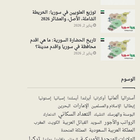
توزيع العلويين في سوريا: الخريطة
الشاملة، الأصل، والعشائر 2026
يناير 2, 2026
تاريخ الحضارة السورية: ما هي اقدم
محافظة في سوريا واقدم مدينة؟
يناير 2, 2026
الوسوم
ألمانيا
أستراليا
أيرلندا
إستونيا
إسبانيا
أوكرانيا
أيسلندا
الإمارات
الإسلام والمسلمين
البحرين
إيطاليا
التعداد السكاني
البوسنة والهرسك
الدنمارك
التشيك
الرواتب والأجور
القبائل العربية
السويد
الكويت
المغرب
المملكة العربية السعودية
المملكة المتحدة
تركيا
الولايات المتحدة الأمريكية
بولندا
اليونان
بلغاريا