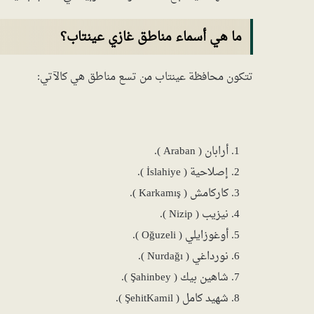
ما هي أسماء مناطق غازي عينتاب؟
تتكون محافظة عينتاب من تسع مناطق هي كالآتي:
أرابان ( Araban ).
إصلاحية ( İslahiye ).
كاركامش ( Karkamış ).
نيزيب ( Nizip ).
أوغوزايلي ( Oğuzeli ).
نورداغي ( Nurdağı ).
شاهين بيك ( Şahinbey ).
شهيد كامل ( ŞehitKamil ).