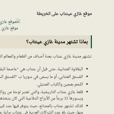
موقع غازي عينتاب على الخريطة
موقع غازي 
بماذا تشتهر مدينة غازي عينتاب؟
تشتهر مدينة غازي عنتاب بعدة أصناف من الطعام والمعالم التا
البقلاوة العنتابية، حتى قيل أن عنتاب هي “عاصمة البقل
الفستق العنتابي، أو ما يسمى في سوريا ب “الفستق الح
اللحم بعجين والكباب العنتبلي.
قلعة غازي عنتاب التاريخية، والتي تعتبر لوحة من روائ
ويسورها 32 برجاً من الأبراج الدفاعية التي كان يتخذها المحاربون كحصن، وفي وقتنا الحالي لم يتبق سوى 12 برجاً منها.
كذلك تشتهر عنتاب بالمصانع، حيث يتوفر فيها عدد كبي
منها، حيث بلغ عدد الشركات العربية في عنتاب بداية عام 2021 أكثر من 1800 شركة مس