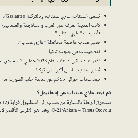
تسمى (عينتاب، غازي عينتاب، وبالتركية Gaziantep).
كانت المدينة تعرف لدى العرب والسلاجقة والعثمانيين ب
فأصبحت “غازي عنتاب”.
تعتبر عنتاب عاصمة محافظة “غازي عنتاب”.
تقع عينتاب في جنوب تركيا.
يُقّدر عدد سكان عينتاب لعام 2023 حوالي 2.2 مليون نسمة.
تُعتبر عنتاب سادس أكبر مدن تركيا.
تبعد عنتاب حوالي 96 كم عن مدينة حلب السورية من جهة الشمال.
كم تبعد غازي عينتاب عن إسطنبول؟
‪Ankara – Tarsus Otoyolu‬‏/‪O-21‬‏، وهذا هو الطريق الأقصر لاسطنبول من عنتاب.