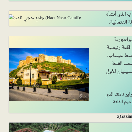
 عنتاب الذي أنشأه
 العثمانية.
براطورية
قلعة رئيسية
وسط عينتاب،
ضعت القلعة
تينيان الأول
: تعرضت قلعة عنتاب لضرر كبير بعد زلزال فبراير 2023 الذي
يم القلعة