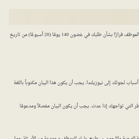
بعد تقديم طلبك، سيتم تعيين موظف لمتابعة طلبك. سيأخذ الموظف قرارًا بشأن طلبك في غضون 140 يومًا (20 أسبوعًا) من تاريخ
باب لجوئك إلى نيوزيلندا. يجب أن يكون هذا البيان مكتوباً باللغة
 التي تواجهك إذا عدت. يجب أن يكون البيان مفصلاً ومدعومًا
رة الهجرة واللجوء. سيطرح عليك الموظف مجموعة من الأسئلة حول