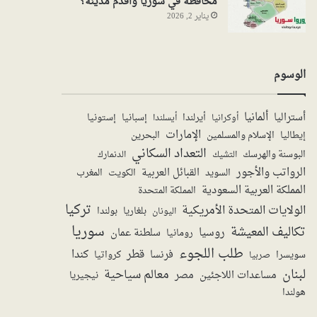
محافظة في سوريا واقدم مدينة؟
يناير 2, 2026
الوسوم
ألمانيا
أستراليا
أيرلندا
إستونيا
إسبانيا
أوكرانيا
أيسلندا
الإمارات
الإسلام والمسلمين
البحرين
إيطاليا
التعداد السكاني
البوسنة والهرسك
الدنمارك
التشيك
الرواتب والأجور
القبائل العربية
السويد
الكويت
المغرب
المملكة العربية السعودية
المملكة المتحدة
تركيا
الولايات المتحدة الأمريكية
بولندا
اليونان
بلغاريا
سوريا
تكاليف المعيشة
روسيا
سلطنة عمان
رومانيا
طلب اللجوء
قطر
كندا
فرنسا
سويسرا
صربيا
كرواتيا
لبنان
معالم سياحية
مساعدات اللاجئين
مصر
نيجيريا
هولندا