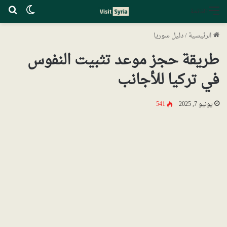
الوضع ا
بح
القائمة
الرئيسية
/
دليل سوريا
طريقة حجز موعد تثبيت النفوس
في تركيا للأجانب
يونيو 7, 2025
541