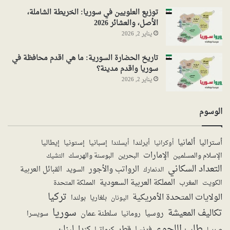
توزيع العلويين في سوريا: الخريطة الشاملة،
الأصل، والعشائر 2026
يناير 2, 2026
تاريخ الحضارة السورية: ما هي اقدم محافظة في
سوريا واقدم مدينة؟
يناير 2, 2026
الوسوم
ألمانيا
أستراليا
أيرلندا
إستونيا
إسبانيا
إيطاليا
أوكرانيا
أيسلندا
الإمارات
الإسلام والمسلمين
البحرين
البوسنة والهرسك
التشيك
التعداد السكاني
الرواتب والأجور
القبائل العربية
السويد
الدنمارك
المملكة العربية السعودية
المملكة المتحدة
الكويت
المغرب
تركيا
الولايات المتحدة الأمريكية
بولندا
اليونان
بلغاريا
سوريا
تكاليف المعيشة
روسيا
سلطنة عمان
رومانيا
سويسرا
طلب اللجوء
لبنان
قطر
كندا
فرنسا
صربيا
كرواتيا