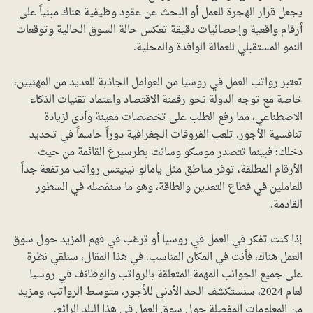
يجعل قرار الهجرة للعمل أو البحث عن عقود وظيفية هناك مبنياً على
أرقام واقعية وإحصائيات دقيقة تعكس حالة السوق الحالية وتوقعات
النمو المستقبلي للعمالة الوافدة والمحلية.
تعتبر رواتب العمل في روسيا من العوامل الجاذبة للعديد من المهنيين،
خاصة مع توجه الدولة نحو رقمنة الاقتصاد واعتماد تقنيات الذكاء
الاصطناعي، مما رفع الطلب على تخصصات معينة وأدى لزيادة
تنافسية الأجور. تلعب الفروقات الجغرافية دوراً حاسماً في تحديد
دخلك؛ فبينما تتصدر موسكو وسانت بطرسبرغ القائمة من حيث
الأرقام المطلقة، توفر مناطق مثل يامالو-نينيتس رواتب مرتفعة جداً
للعاملين في قطاع التعدين والطاقة، وهو ما سنفصله في السطور
القادمة.
إذا كنت تفكر في العمل في روسيا أو ترغب في فهم المزيد حول سوق
العمل هناك، فأنت في المكان المناسب. في هذا المقال، سنلقي نظرة
على جميع الجوانب المهمة المتعلقة بالرواتب والوظائف في روسيا
لعام 2024، سنستكشف الحد الأدنى للأجور، متوسط الرواتب، ومزيد
من المعلومات المفصلة حول سوق العمل في هذا البلد الرائع.