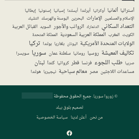
ألمانيا
أستراليا
أيرلندا
إستونيا
إسبانيا
إيطاليا
أوكرانيا
أيسلندا
الإمارات
الإسلام والمسلمين
البحرين
البوسنة والهرسك
التشيك
التعداد السكاني
الرواتب والأجور
القبائل العربية
السويد
الدنمارك
المملكة العربية السعودية
المملكة المتحدة
الكويت
المغرب
تركيا
الولايات المتحدة الأمريكية
بولندا
اليونان
بلغاريا
سوريا
تكاليف المعيشة
روسيا
سلطنة عمان
رومانيا
سويسرا
طلب اللجوء
لبنان
قطر
كندا
فرنسا
صربيا
كرواتيا
معالم سياحية
مساعدات اللاجئين
مصر
نيجيريا
هولندا
©
زوروا سوريا
. جميع الحقوق محفوظة
تصميم
بلوق بيلد
من نحن
أعلن لدينا
سياسة الخصوصية
فيسبوك