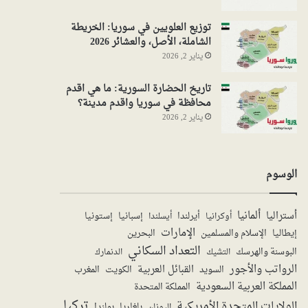
توزيع العلويين في سوريا: الخريطة
الشاملة، الأصل، والعشائر 2026
يناير 2, 2026
تاريخ الحضارة السورية: ما هي اقدم
محافظة في سوريا واقدم مدينة؟
يناير 2, 2026
الوسوم
ألمانيا
أستراليا
أيرلندا
إستونيا
إسبانيا
أوكرانيا
أيسلندا
الإمارات
الإسلام والمسلمين
البحرين
إيطاليا
التعداد السكاني
البوسنة والهرسك
الدنمارك
التشيك
الرواتب والأجور
القبائل العربية
السويد
الكويت
المغرب
المملكة العربية السعودية
المملكة المتحدة
تركيا
الولايات المتحدة الأمريكية
بولندا
اليونان
بلغاريا