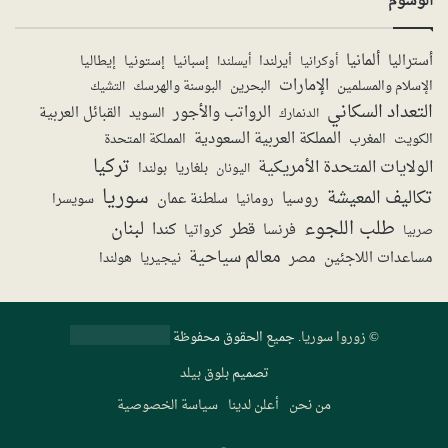
الوسوم
ألمانيا
أستراليا
أيرلندا
إستونيا
إسبانيا
إيطاليا
أوكرانيا
أيسلندا
الإمارات
الإسلام والمسلمين
البحرين
البوسنة والهرسك
التشيك
التعداد السكاني
الرواتب والأجور
القبائل العربية
السويد
الدنمارك
المملكة العربية السعودية
المملكة المتحدة
الكويت
المغرب
تركيا
الولايات المتحدة الأمريكية
بولندا
اليونان
بلغاريا
سوريا
تكاليف المعيشة
روسيا
سلطنة عمان
رومانيا
سويسرا
طلب اللجوء
لبنان
قطر
كندا
فرنسا
صربيا
كرواتيا
معالم سياحية
مساعدات اللاجئين
مصر
نيجيريا
هولندا
©
زوروا سوريا
. جميع الحقوق محفوظة
تصميم
بلوق بيلد
من نحن
أعلن لدينا
سياسة الخصوصية