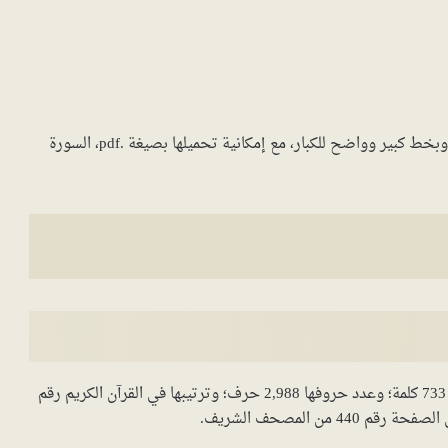
سورة يس مكتوبة كاملة بالتشكيل برواية ورش بصيغة PDF وبخط كبير وواضح للكبار، مع إمكانية تحميلها بصيغة .pdf، السورة
سورة يس هي سورة مكية؛ وعدد آياتها 83 آية؛ وعدد كلماتها 733 كلمة؛ وعدد حروفها 2,988 حرف؛ وترتيبها في القرآن الكريم رقم