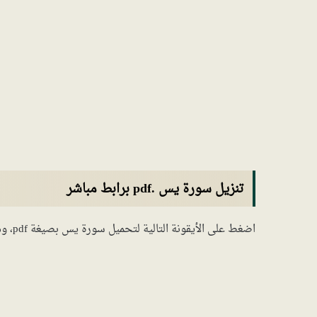
تنزيل سورة يس .pdf برابط مباشر
اضغط على الأيقونة التالية لتحميل سورة يس بصيغة pdf، وهي مكتوبة بخط واضح للقراءة وجاهزة للطباعة: