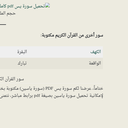
حجم الملف: 2.41 مي
سور أخرى من القرآن الكريم مكتوبة
:
الكهف
البقرة
الواقعة
تبارك
سور القرآن الك
ختاماً، عرضنا لكم سورة يس PDF (سو
لإمكانية تحميل سورة ياسين بصيغة pdf برابط مباشر، نتمنى أن تستفيدو منها.