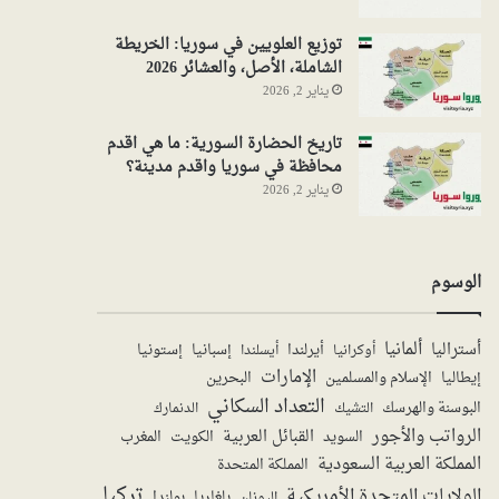
توزيع العلويين في سوريا: الخريطة
الشاملة، الأصل، والعشائر 2026
يناير 2, 2026
تاريخ الحضارة السورية: ما هي اقدم
محافظة في سوريا واقدم مدينة؟
يناير 2, 2026
الوسوم
ألمانيا
أستراليا
أيرلندا
إستونيا
إسبانيا
أوكرانيا
أيسلندا
الإمارات
الإسلام والمسلمين
البحرين
إيطاليا
التعداد السكاني
البوسنة والهرسك
الدنمارك
التشيك
الرواتب والأجور
القبائل العربية
السويد
الكويت
المغرب
المملكة العربية السعودية
المملكة المتحدة
تركيا
الولايات المتحدة الأمريكية
بولندا
اليونان
بلغاريا