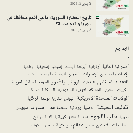
يناير 2, 2026
تاريخ الحضارة السورية: ما هي اقدم محافظة في
سوريا واقدم مدينة؟
يناير 2, 2026
الوسوم
ألمانيا
أستراليا
أيرلندا
إستونيا
إسبانيا
إيطاليا
أوكرانيا
أيسلندا
الإمارات
الإسلام والمسلمين
البحرين
البوسنة والهرسك
التشيك
التعداد السكاني
الرواتب والأجور
القبائل العربية
السويد
الدنمارك
المملكة العربية السعودية
المملكة المتحدة
الكويت
المغرب
تركيا
الولايات المتحدة الأمريكية
بولندا
اليونان
بلغاريا
سوريا
تكاليف المعيشة
روسيا
سلطنة عمان
رومانيا
سويسرا
طلب اللجوء
لبنان
قطر
كندا
فرنسا
صربيا
كرواتيا
معالم سياحية
مساعدات اللاجئين
مصر
نيجيريا
هولندا