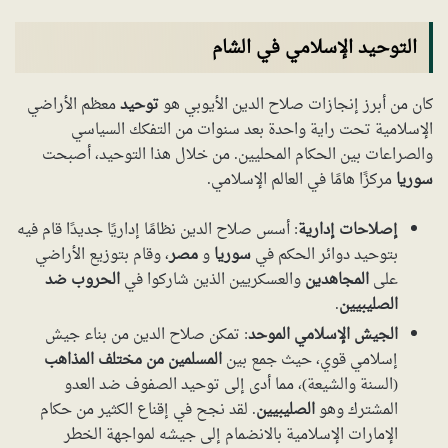
التوحيد الإسلامي في الشام
كان من أبرز إنجازات صلاح الدين الأيوبي هو
توحيد
معظم الأراضي
الإسلامية تحت راية واحدة بعد سنوات من التفكك السياسي
والصراعات بين الحكام المحليين. من خلال هذا التوحيد، أصبحت
سوريا
مركزًا هامًا في العالم الإسلامي.
إصلاحات إدارية
: أسس صلاح الدين نظامًا إداريًا جديدًا قام فيه
بتوحيد دوائر الحكم في
سوريا
و
مصر
، وقام بتوزيع الأراضي
على
المجاهدين
والعسكريين الذين شاركوا في
الحروب ضد
الصليبيين
.
الجيش الإسلامي الموحد
: تمكن صلاح الدين من بناء جيش
إسلامي قوي، حيث جمع بين
المسلمين من مختلف المذاهب
(السنة والشيعة)، مما أدى إلى توحيد الصفوف ضد العدو
المشترك وهو
الصليبيين
. لقد نجح في إقناع الكثير من حكام
الإمارات الإسلامية بالانضمام إلى جيشه لمواجهة الخطر