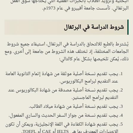
البحثية وتزويد الطلاب بالخبرات العملية التي يحتاجها سوق العمل
البرتغالي. تأسست جامعة أفييرو في عام 1973م.
شروط الدراسة في البرتغال
يُشترط بالطبع للالتحاق بالدراسة في البرتغال، استيفاء جميع شروط
الجامعات المختلفة، إذ تختلف هذه الشروط من جامعة إلى أخرى. ومع
ذلك، يُمكن تلخيصها بشكل عام كالتالي:
يجب تقديم نسخة أصلية موثقة من شهادة إتمام الثانوية العامة
عند التقديم لبرامج البكالوريوس.
يجب تقديم نسخة أصلية مصدقة من شهادة البكالوريوس عند
التقديم لبرامج الماجستير.
يجب تقديم نسخة أصلية من شهادة ميلاد الطالب.
يجب تقديم نسخة من جواز السفر الحديث والساري المفعول.
يجب تقديم شهادة الكفاءة في اللغة الإنجليزية، ويمكن أن تكون
الاختبارات المعترف بها هي IELTS أو CAE أو TOEFL.