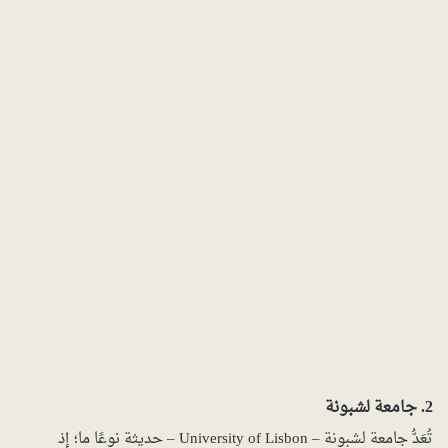
2. جامعة لشبونة
تُعَدُّ جامعة لشبونة – University of Lisbon – حديثة نوعًا ما؛ إذ