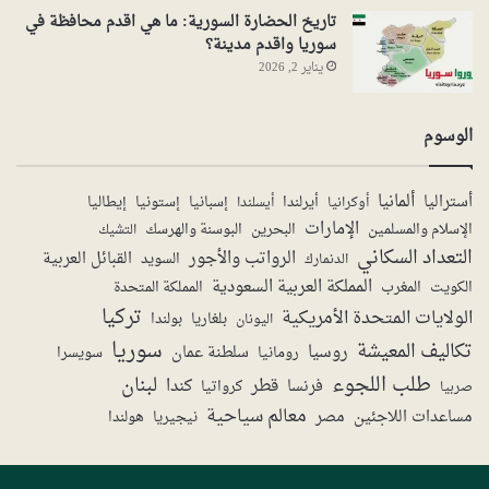
تاريخ الحضارة السورية: ما هي اقدم محافظة في
سوريا واقدم مدينة؟
يناير 2, 2026
الوسوم
ألمانيا
أستراليا
أيرلندا
إستونيا
إسبانيا
إيطاليا
أوكرانيا
أيسلندا
الإمارات
الإسلام والمسلمين
البحرين
البوسنة والهرسك
التشيك
التعداد السكاني
الرواتب والأجور
القبائل العربية
السويد
الدنمارك
المملكة العربية السعودية
المملكة المتحدة
الكويت
المغرب
تركيا
الولايات المتحدة الأمريكية
بولندا
اليونان
بلغاريا
سوريا
تكاليف المعيشة
روسيا
سلطنة عمان
رومانيا
سويسرا
طلب اللجوء
لبنان
قطر
كندا
فرنسا
صربيا
كرواتيا
معالم سياحية
مساعدات اللاجئين
مصر
نيجيريا
هولندا